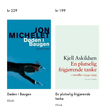
kr 229
kr 199
På lager
På lager
Døden i Baugen
En plutselig frigjørende
tanke
Ebok
Ebok