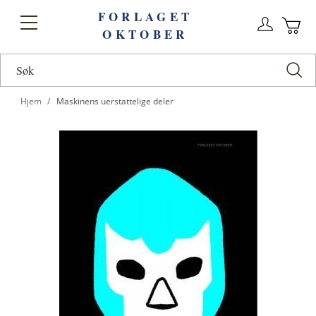
FORLAGET
Logg
Toggle
OKTOBER
n
Ha
Nav
Hjem
Maskinens uerstattelige deler