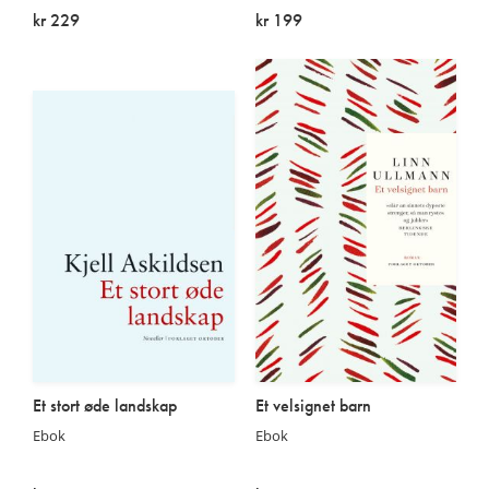
kr 229
kr 199
På lager
På lager
Et stort øde landskap
Et velsignet barn
Ebok
Ebok