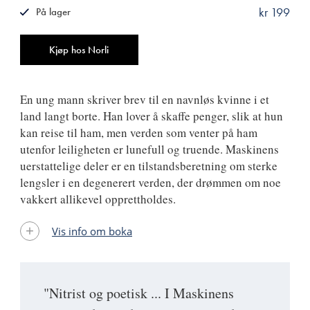
kr 199
På lager
ISBN
9788249509003
Antall
Kjøp hos Norli
En ung mann skriver brev til en navnløs kvinne i et
land langt borte. Han lover å skaffe penger, slik at hun
kan reise til ham, men verden som venter på ham
utenfor leiligheten er lunefull og truende. Maskinens
uerstattelige deler er en tilstandsberetning om sterke
lengsler i en degenerert verden, der drømmen om noe
vakkert allikevel opprettholdes.
Vis info om boka
"Nitrist og poetisk ... I Maskinens