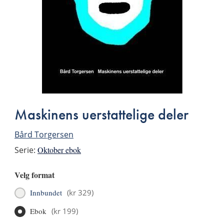
Maskinens uerstattelige deler
Bård Torgersen
Serie:
Oktober ebok
Velg format
Innbundet
(
kr 329
)
Ebok
(
kr 199
)