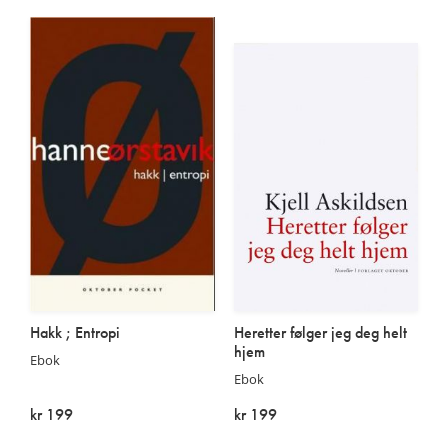
På lager
På lager
Hakk ; Entropi
Heretter følger jeg deg helt
hjem
Ebok
Ebok
kr 199
kr 199
På lager
På lager