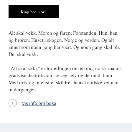
ISBN
9788249512676
Antall
Kjøp hos Norli
Alt skal vekk. Moren og faren. Forstanden. Hun, han
og broren. Huset i skogen. Norge og verden. Og alt
annet som noen gang har vært. Og noen gang skal bli.
Det skal vekk.
"Alt skal vekk" er fortellingen om en ung norsk manns
gradvise destruksjon, av seg selv og de rundt ham.
Med driv og intensitet skildres hans kaotiske vei mot
undergangen.
Vis info om boka