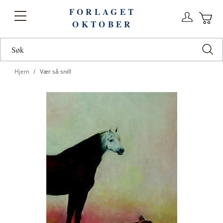
FORLAGET
Logg
Toggle
OKTOBER
n
Ha
Nav
Hjem
Vær så snill