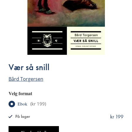
Vær så snill
Bård Torgersen
Velg format
Ebok
(
kr 199
)
kr 199
På lager
ISBN
9788249514342
Antall