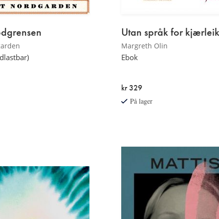
dgrensen
Utan språk for kjærlei
garden
Margreth Olin
dlastbar)
Ebok
kr 329
På lager