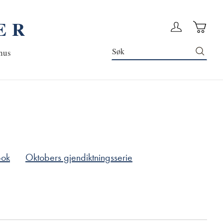
ER
Handleku
Logg in
Søk
nus
bok
Oktobers gjendiktningsserie