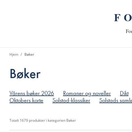
F
n
Hj
For
Hjem
Bøker
Bøker
Vårens bøker 2026
Romaner og noveller
Dikt
Oktobers korte
Solstad-klassiker
Solstads saml
Totalt
1679
produkter i kategorien
Bøker