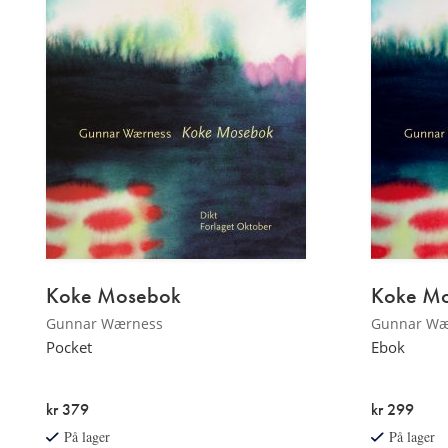
Koke Mosebok
Koke M
Gunnar Wærness
Gunnar Wæ
Pocket
Ebok
kr 379
kr 299
På lager
På lager