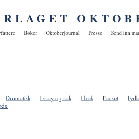
ORLAGET OKTOB
em
fattere
Bøker
Oktoberjournal
Presse
Send inn ma
Dramatikk
Essay og sak
Ebok
Pocket
Lyd
ede