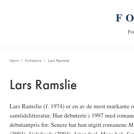
F
n
Hj
For
Hjem
Forfattere
Lars Ramslie
Lars Ramslie
Lars Ramslie
(f. 1974) er en av de mest markante o
samtidslitteratur. Han debuterte i 1997 med roma
debutantpris for. Senere har han utgitt romanene
M
(2003),
Uglybugly
(2004),
Liten fugl. Mors bok. S