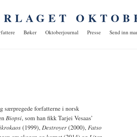
ORLAGET OKTOB
em
fattere
Bøker
Oktoberjournal
Presse
Send inn ma
g særpregede forfatterne i norsk
nen
Biopsi
, som han fikk Tarjei Vesaas’
ikrokaos
(1999),
Destroyer
(2000),
Fatso
angen om skogen og kornet
(2014) og
Liten