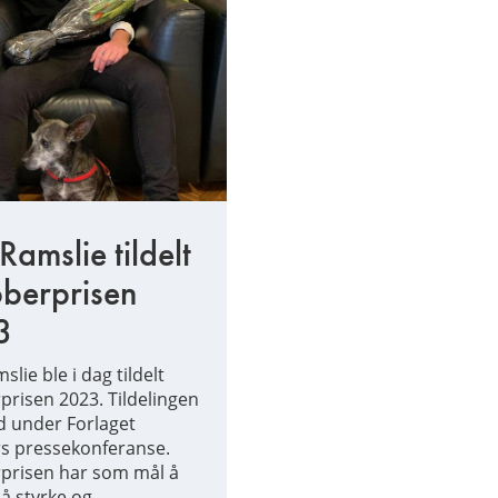
Ramslie tildelt
berprisen
3
slie ble i dag tildelt
prisen 2023. Tildelingen
d under Forlaget
s pressekonferanse.
prisen har som mål å
l å styrke og