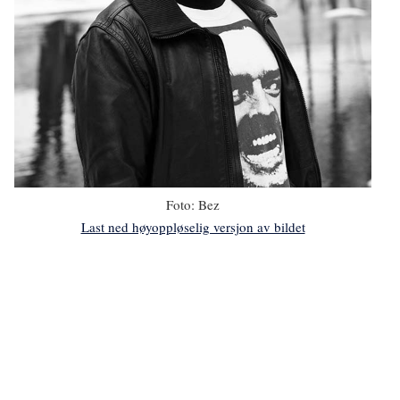
Foto:
Bez
Last ned høyoppløselig versjon av bildet