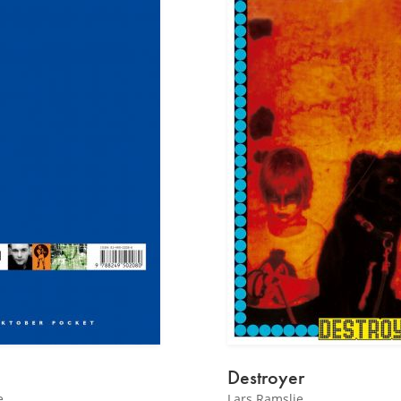
Destroyer
e
Lars Ramslie