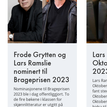
Frode Grytten og
Lars 
Lars Ramslie
Okto
nominert til
202
Brageprisen 2023
Lars Ram
Oktober
Nominasjonene til Brageprisen
fant ste
2023 ble i dag offentliggjort. To
Oktober
de fire bøkene i klassen for
Oktober
skjønnlitteratur er utgitt på
bidra ti