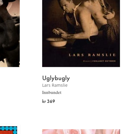
Uglybugly
Lars Ramslie
Innbundet
kr 369