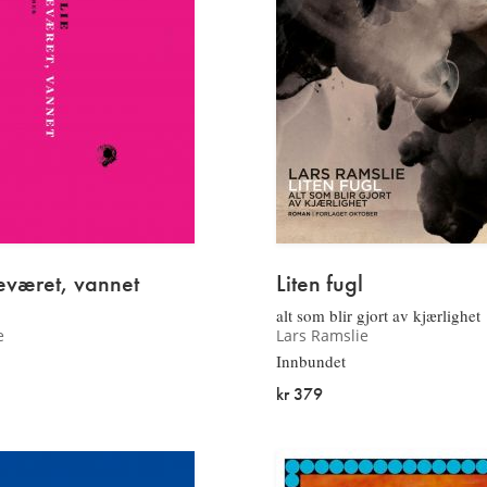
geværet, vannet
Liten fugl
alt som blir gjort av kjærlighet
e
Lars Ramslie
Innbundet
kr 379