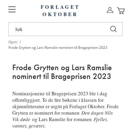
FORLAGET
Logg
Toggle
OKTOBER
n
Ha
Nav
Hjem
Frode Grytten og Lars Ramslie nominert til Brageprisen 2023
Frode Grytten og Lars Ramslie
nominert til Brageprisen 2023
Nominasjonene til Brageprisen 2023 ble i dag
offentliggjort. To de fire bøkene i klassen for
skjønnlitteratur er utgitt på Forlaget Oktober. Frode
Grytten er nominert for romanen
Den dagen Nils
Vik døde
og Lars Ramslie for romanen
Fjellet,
vannet, geværet.