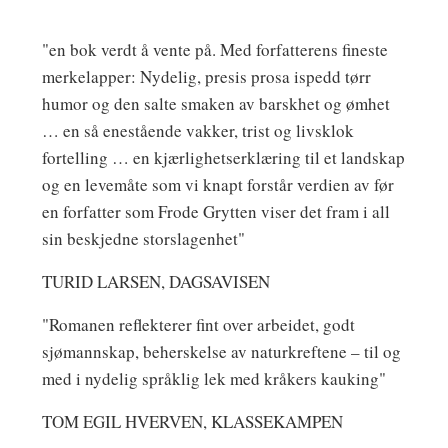
"en bok verdt å vente på. Med forfatterens fineste
merkelapper: Nydelig, presis prosa ispedd tørr
humor og den salte smaken av barskhet og ømhet
… en så enestående vakker, trist og livsklok
fortelling … en kjærlighetserklæring til et landskap
og en levemåte som vi knapt forstår verdien av før
en forfatter som Frode Grytten viser det fram i all
sin beskjedne storslagenhet"
TURID LARSEN, DAGSAVISEN
"Romanen reflekterer fint over arbeidet, godt
sjømannskap, beherskelse av naturkreftene – til og
med i nydelig språklig lek med kråkers kauking"
TOM EGIL HVERVEN, KLASSEKAMPEN