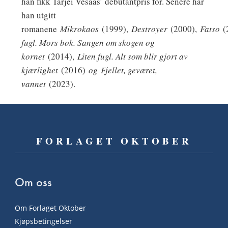
han fikk Tarjei Vesaas’ debutantpris for. Senere har
han utgitt
romanene
Mikrokaos
(1999),
Destroyer
(2000),
Fatso
(
fugl. Mors bok. Sangen om skogen og
kornet
(2014),
Liten fugl. Alt som blir gjort av
kjærlighet
(2016)
og
Fjellet, geværet,
vannet
(2023).
FORLAGET OKTOBER
Om oss
Om Forlaget Oktober
Kjøpsbetingelser