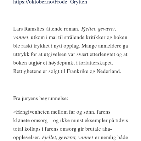
https://oktober.no/Frode_Grytten
Lars Ramslies
åttende roman,
Fjellet, geværet,
vannet
, utkom i mai til strålende kritikker og boken
ble raskt trykket i nytt opplag. Mange anmeldere ga
uttrykk for at utgivelsen var svært etterlengtet og at
boken utgjør et høydepunkt i forfatterskapet.
Rettighetene er solgt til Frankrike og Nederland.
Fra juryens begrunnelse:
«Hengivenheten mellom far og sønn, farens
klønete omsorg – og ikke minst eksempler på tidvis
total kollaps i farens omsorg gir brutale aha-
opplevelser.
Fjellet, geværet, vannet
er nemlig både