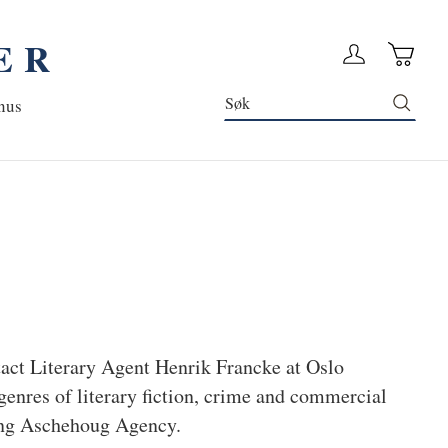
ER
Handleku
Logg in
Søk
nus
ntact Literary Agent Henrik Francke at Oslo
genres of literary fiction, crime and commercial
cing Aschehoug Agency.