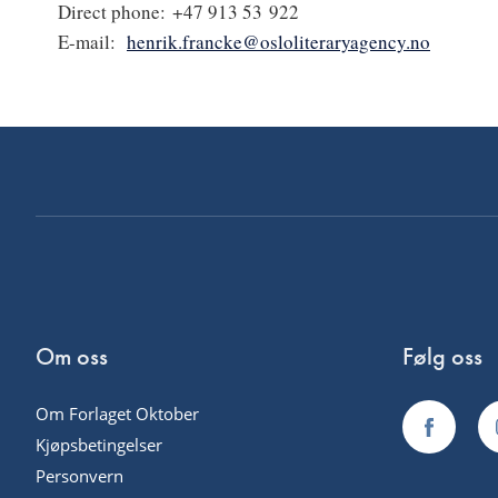
Direct phone: +47 913 53 922
E-mail:
h
enrik.francke@osloliteraryagency.no
Om oss
Følg oss
Om Forlaget Oktober
Kjøpsbetingelser
Personvern