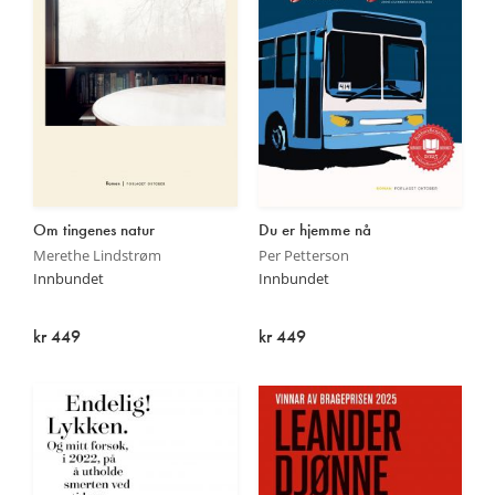
Om tingenes natur
Du er hjemme nå
Merethe Lindstrøm
Per Petterson
Innbundet
Innbundet
kr 449
kr 449
På lager
På lager