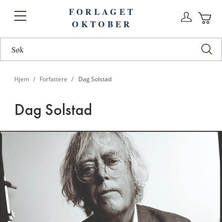
FORLAGET
Logg
Toggle
OKTOBER
n
Ha
Nav
Hjem
Forfattere
Dag Solstad
Dag Solstad