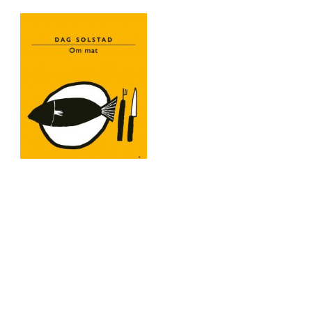
Om mat
Dag Solstad
Pocket