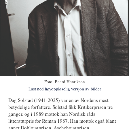
Foto:
Baard Henriksen
Last ned høyoppløselig versjon av bildet
Dag
Dag Solstad
(1941-2025) var en av Nordens mest
betydelige forfattere. Solstad fikk Kritikerprisen tre
Solstad
ganger, og i 1989 mottok han Nordisk råds
litteraturpris for Roman 1987. Han mottok også blant
annet Doblougprisen, Aschehougprisen,