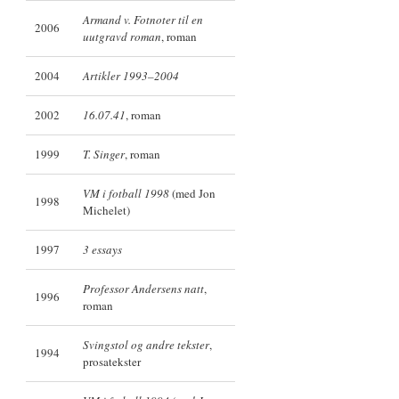
Armand v. Fotnoter til en
2006
uutgravd roman
, roman
2004
Artikler 1993–2004
2002
16.07.41
, roman
1999
T. Singer
, roman
VM i fotball 1998
(med Jon
1998
Michelet)
1997
3 essays
Professor Andersens natt
,
1996
roman
Svingstol og andre tekster
,
1994
prosatekster