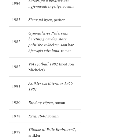
Forsøk på å beskrive det
1984
ugjennomtrengelige
, roman
1983
Sleng på byen
, petiter
Gymnaslærer Pedersens
beretning om den store
1982
politiske vekkelsen som har
hjemsøkt vårt land
, roman
VM i fotball 1982
(med Jon
1982
Michelet)
Artikler om litteratur 1966–
1981
1981
1980
Brød og våpen
, roman
1978
Krig. 1940
, roman
Tilbake til Pelle Erobreren?
,
1977
artikler