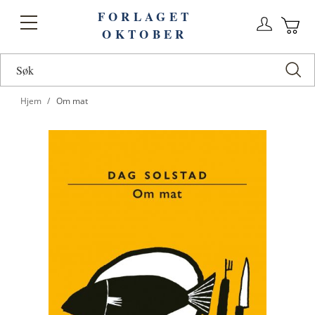
FORLAGET
Logg
Toggle
OKTOBER
n
Ha
Nav
Hjem
Om mat