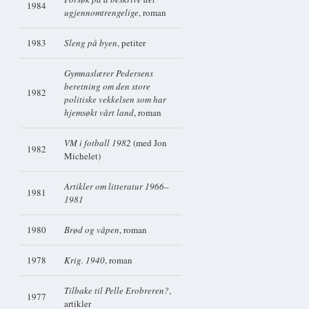
1984
ugjennomtrengelige
, roman
1983
Sleng på byen
, petiter
Gymnaslærer Pedersens
beretning om den store
1982
politiske vekkelsen som har
hjemsøkt vårt land
, roman
VM i fotball 1982
(med Jon
1982
Michelet)
Artikler om litteratur 1966–
1981
1981
1980
Brød og våpen
, roman
1978
Krig. 1940
, roman
Tilbake til Pelle Erobreren?
,
1977
artikler