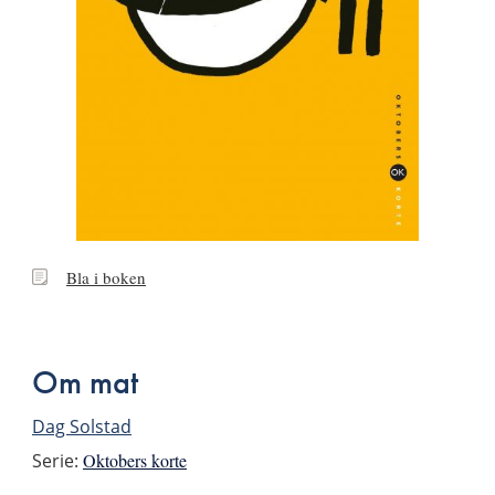
Bla
Bla i boken
i
boken
Om mat
Dag Solstad
Serie:
Oktobers korte