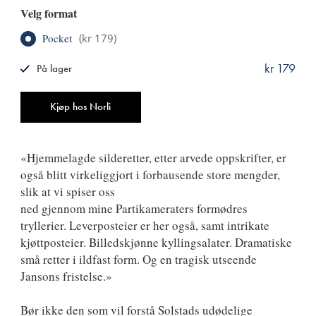
Velg format
Pocket
(
kr 179
)
kr 179
På lager
ISBN
9788249520930
Antall
Kjøp hos Norli
«Hjemmelagde silderetter, etter arvede oppskrifter, er
også blitt virkeliggjort i forbausende store mengder,
slik at vi spiser oss
ned gjennom mine Partikameraters formødres
tryllerier. Leverposteier er her også, samt intrikate
kjøttposteier. Billedskjønne kyllingsalater. Dramatiske
små retter i ildfast form. Og en tragisk utseende
Jansons fristelse.»
Bør ikke den som vil forstå Solstads udødelige