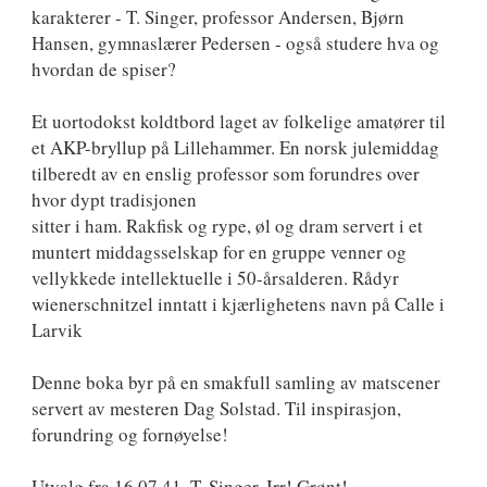
karakterer - T. Singer, professor Andersen, Bjørn
Hansen, gymnaslærer Pedersen - også studere hva og
hvordan de spiser?
Et uortodokst koldtbord laget av folkelige amatører til
et AKP-bryllup på Lillehammer. En norsk julemiddag
tilberedt av en enslig professor som forundres over
hvor dypt tradisjonen
sitter i ham. Rakfisk og rype, øl og dram servert i et
muntert middagsselskap for en gruppe venner og
vellykkede intellektuelle i 50-årsalderen. Rådyr
wienerschnitzel inntatt i kjærlighetens navn på Calle i
Larvik
Denne boka byr på en smakfull samling av matscener
servert av mesteren Dag Solstad. Til inspirasjon,
forundring og fornøyelse!
Utvalg fra 16.07.41, T. Singer, Irr! Grønt!,