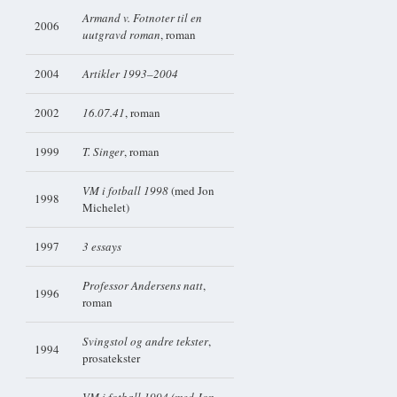
Armand v. Fotnoter til en
2006
uutgravd roman
, roman
2004
Artikler 1993–2004
2002
16.07.41
, roman
1999
T. Singer
, roman
VM i fotball 1998
(med Jon
1998
Michelet)
1997
3 essays
Professor Andersens natt
,
1996
roman
Svingstol og andre tekster
,
1994
prosatekster