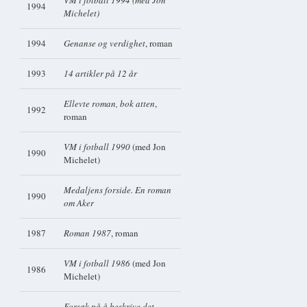
VM i fotball 1994 (med Jon
1994
Michelet)
1994
Genanse og verdighet
, roman
1993
14 artikler på 12 år
Ellevte roman, bok atten
,
1992
roman
VM i fotball 1990
(med Jon
1990
Michelet)
Medaljens forside. En roman
1990
om Aker
1987
Roman 1987
, roman
VM i fotball 1986
(med Jon
1986
Michelet)
Forsøk på å beskrive det