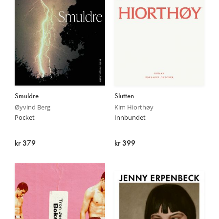
Smuldre
Slutten
Øyvind Berg
Kim Hiorthøy
Pocket
Innbundet
kr 379
kr 399
På lager
På lager