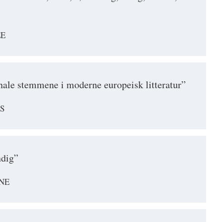
EE
nale stemmene i moderne europeisk litteratur”
S
ndig”
NE