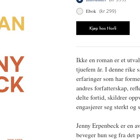
Ebok
(
kr 299
)
Antall
Kjøp hos Norli
Ikke en roman er et utval
tjuefem år. I denne rike
erfaringer som har forme
andres forfatterskap, re
delte fortid, skildrer op
engasjerer seg sterkt og 
Jenny Erpenbeck er en av
beveger hun seg fra det p