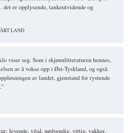
 … det er opplysende, tankeutvidende og
VÅRT LAND
lo viser seg. Som i skjønnlitteraturen hennes,
lelsen av å vokse opp i Øst-Tyskland, og også
oppløsningen av landet, gjenstand for rystende
.”
tur: levende, vital, nødvendig, vittig, vakker,