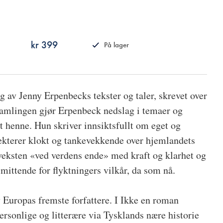
kr 399
På lager
ISBN
9788249531028
g av Jenny Erpenbecks tekster og taler, skrevet over
 samlingen gjør Erpenbeck nedslag i temaer og
t henne. Hun skriver innsiktsfullt om eget og
flekterer klokt og tankevekkende over hjemlandets
pveksten «ved verdens ende» med kraft og klarhet og
smittende for flyktningers vilkår, da som nå.
 Europas fremste forfattere. I Ikke en roman
ersonlige og litterære via Tysklands nære historie