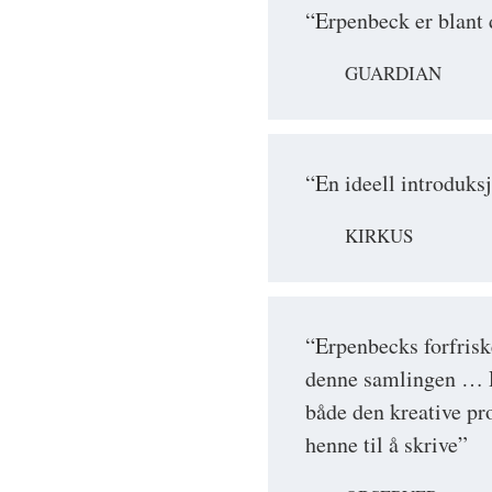
“Erpenbeck er blant d
GUARDIAN
“En ideell introduksj
KIRKUS
“Erpenbecks forfris
denne samlingen … R
både den kreative pr
henne til å skrive”