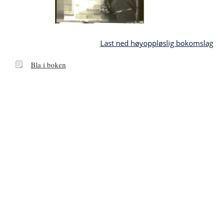
Last ned høyoppløslig bokomslag
Bla
Bla i boken
i
boken