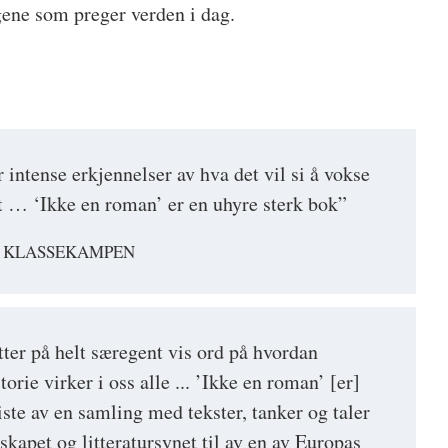
gene som preger verden i dag.
intense erkjennelser av hva det vil si å vokse
at … ‘Ikke en roman’ er en uhyre sterk bok”
, KLASSEKAMPEN
ter på helt særegent vis ord på hvordan
rie virker i oss alle ... ’Ikke en roman’ [er]
ste av en samling med tekster, tanker og taler
skapet og litteratursynet til av en av Europas