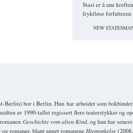
Stasi er å ane krefte
fryktløse forfatteren
NEW STATESMA
st-Berlin) bor i Berlin. Hun har arbeidet som bokbinder
midten av 1990-tallet regissert flere teaterstykker og op
d romanen
Geschichte vom alten Kind
, og hun har senere 
er og romaner, blant annet romanene
Hjemsøkelse
(2008,