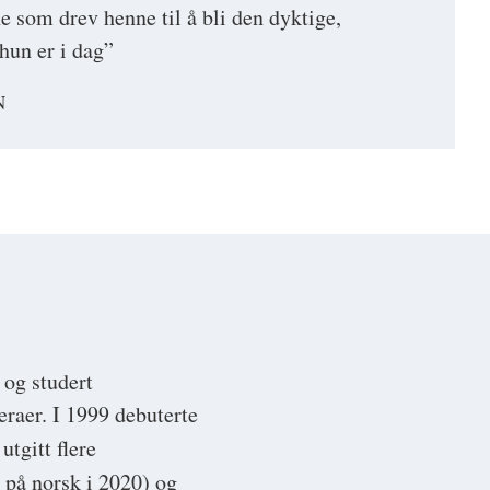
ne som drev henne til å bli den dyktige,
 hun er i dag”
N
 og studert
eraer. I 1999 debuterte
utgitt flere
 på norsk i 2020) og