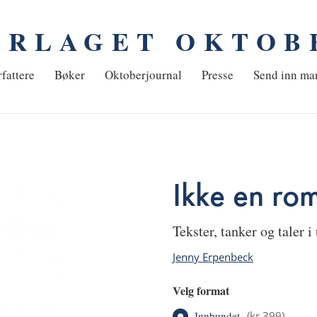
ORLAGET OKTOB
em
fattere
Bøker
Oktoberjournal
Presse
Send inn ma
Ikke en ro
tekster, tanker og taler i
Jenny Erpenbeck
Velg format
Innbundet
(
kr 399
)