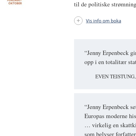
til de politiske strømnin
Vis info om boka
“Jenny Erpenbeck gir 
opp i en totalitær st
EVEN TEISTUNG
“Jenny Erpenbeck set
Europas moderne histo
… virkelig en skattki
som belyser forfatter