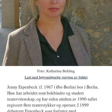
Foto:
Katharina Behling
Last ned høyoppløselig versjon av bildet
Jenny
Jenny Erpenbeck
(f. 1967 i Øst-Berlin) bor i Berlin.
Hun har arbeidet som bokbinder og studert
Erpenbeck
teatervitenskap, og har siden midten av 1990-tallet
regissert flere teaterstykker og operaer. I 1999
debuterte Erpenbeck som forfatter med