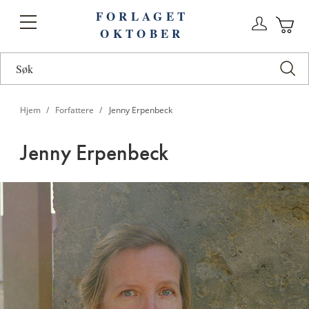
FORLAGET
Logg
Toggle
OKTOBER
n
Ha
Nav
Hjem
Forfattere
Jenny Erpenbeck
Jenny Erpenbeck