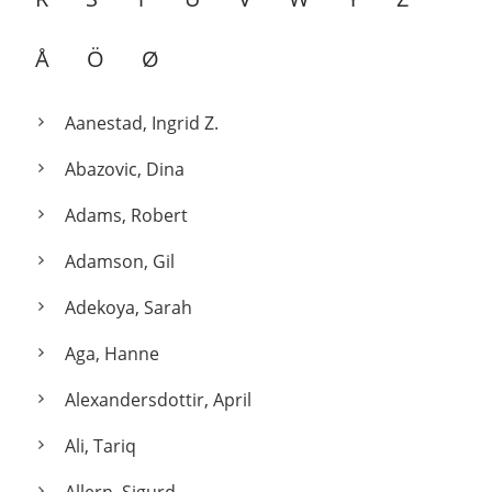
Å
2
Ö
3
Ø
7
Aanestad, Ingrid Z.
Abazovic, Dina
Adams, Robert
Adamson, Gil
Adekoya, Sarah
Aga, Hanne
Alexandersdottir, April
Ali, Tariq