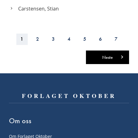
Carstensen, Stian
1
2
3
4
5
6
7
»
Neste
FORLAGET OKTOBER
Om oss
Om Forlaget Oktober