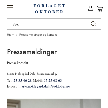
FORLAGET
Logg
Toggle
OKTOBER
n
Ha
Nav
Hjem
Pressemeldinger og kontakt
Pressemeldinger
Pressekontakt
Marte Nøklegård Dahl. Presseansvarlig.
Tel:
23 35 46 28
Mobil:
95 25 68 63
E-post:
marte.noklegard.dahl@oktober.no