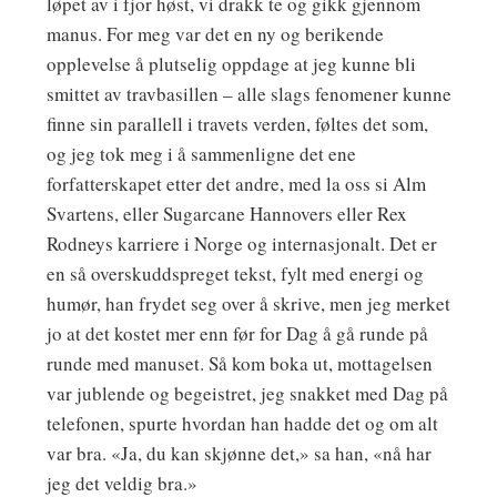
løpet av i fjor høst, vi drakk te og gikk gjennom
manus. For meg var det en ny og berikende
opplevelse å plutselig oppdage at jeg kunne bli
smittet av travbasillen – alle slags fenomener kunne
finne sin parallell i travets verden, føltes det som,
og jeg tok meg i å sammenligne det ene
forfatterskapet etter det andre, med la oss si Alm
Svartens, eller Sugarcane Hannovers eller Rex
Rodneys karriere i Norge og internasjonalt. Det er
en så overskuddspreget tekst, fylt med energi og
humør, han frydet seg over å skrive, men jeg merket
jo at det kostet mer enn før for Dag å gå runde på
runde med manuset. Så kom boka ut, mottagelsen
var jublende og begeistret, jeg snakket med Dag på
telefonen, spurte hvordan han hadde det og om alt
var bra. «Ja, du kan skjønne det,» sa han, «nå har
jeg det veldig bra.»