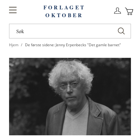
FORLAGET
Logg
Toggle
OKTOBER
n
Ha
Nav
Hjem
De første sidene: Jenny Erpenbecks "Det gamle barnet"