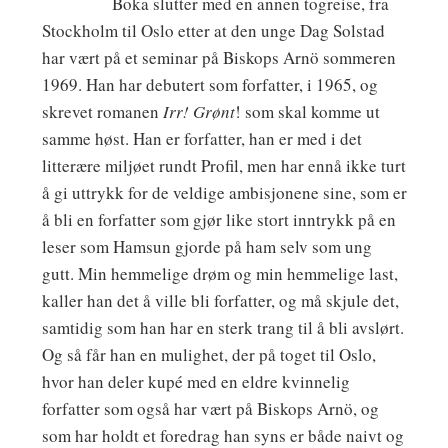
Boka slutter med en annen togreise, fra
Stockholm til Oslo etter at den unge Dag Solstad
har vært på et seminar på Biskops Arnö sommeren
1969. Han har debutert som forfatter, i 1965, og
skrevet romanen
Irr! Grønt
! som skal komme ut
samme høst. Han er forfatter, han er med i det
litterære miljøet rundt Profil, men har ennå ikke turt
å gi uttrykk for de veldige ambisjonene sine, som er
å bli en forfatter som gjør like stort inntrykk på en
leser som Hamsun gjorde på ham selv som ung
gutt. Min hemmelige drøm og min hemmelige last,
kaller han det å ville bli forfatter, og må skjule det,
samtidig som han har en sterk trang til å bli avslørt.
Og så får han en mulighet, der på toget til Oslo,
hvor han deler kupé med en eldre kvinnelig
forfatter som også har vært på Biskops Arnö, og
som har holdt et foredrag han syns er både naivt og