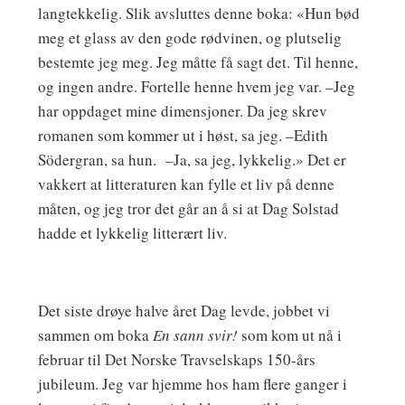
langtekkelig. Slik avsluttes denne boka: «Hun bød
meg et glass av den gode rødvinen, og plutselig
bestemte jeg meg. Jeg måtte få sagt det. Til henne,
og ingen andre. Fortelle henne hvem jeg var. –Jeg
har oppdaget mine dimensjoner. Da jeg skrev
romanen som kommer ut i høst, sa jeg. –Edith
Södergran, sa hun. –Ja, sa jeg, lykkelig.» Det er
vakkert at litteraturen kan fylle et liv på denne
måten, og jeg tror det går an å si at Dag Solstad
hadde et lykkelig litterært liv.
Det siste drøye halve året Dag levde, jobbet vi
sammen om boka
En sann svir!
som kom ut nå i
februar til Det Norske Travselskaps 150-års
jubileum. Jeg var hjemme hos ham flere ganger i