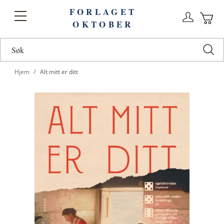
FORLAGET
Logg
Toggle
OKTOBER
n
Ha
Nav
Hjem
Alt mitt er ditt