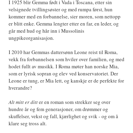
I 1925 blir Gemma født i Vada i Toscana, etter sin
velsignede tvillingsøster og med rumpa først, hun
kommer med en forbannelse, sier moren, som nettopp
er blitt enke. Gemma lengter etter en far, en leder, og
går med hud og hår inn i Mussolinis
ungpikeorganisasjon.
I 2010 har Gemmas dattersønn Leone reist til Roma,
vekk fra forbannelsen som hviler over familien, og med
hodet fullt av musikk. I Roma møter han norske Mia,
som er lyrisk sopran og elev ved konservatoriet. Der
Leone er tung, er Mia lett, og kanskje er de perfekte for
hverandre?
Alt mitt er ditt
er en roman som strekker seg over
hundre år og fem generasjoner, om drømmer og
skuffelser, vekst og fall, kjærlighet og svik - og om å
klare seg tross alt.