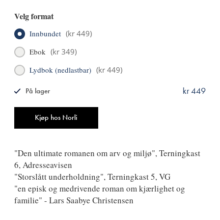
Velg format
Innbundet
(
kr 449
)
Ebok
(
kr 349
)
Lydbok (nedlastbar)
(
kr 449
)
kr 449
På lager
ISBN
9788249531097
Antall
Kjøp hos Norli
"Den ultimate romanen om arv og miljø", Terningkast
6, Adresseavisen
"Storslått underholdning", Terningkast 5, VG
"en episk og medrivende roman om kjærlighet og
familie" - Lars Saabye Christensen