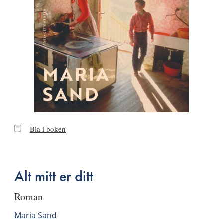
Bla
Bla i boken
i
boken
Alt mitt er ditt
roman
Maria Sand