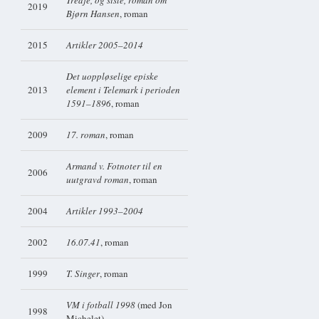
Tredje, og siste, roman om
2019
Bjørn Hansen
, roman
2015
Artikler 2005–2014
Det uoppløselige episke
2013
element i Telemark i perioden
1591–1896
, roman
2009
17. roman
, roman
Armand v. Fotnoter til en
2006
uutgravd roman
, roman
2004
Artikler 1993–2004
2002
16.07.41
, roman
1999
T. Singer
, roman
VM i fotball 1998
(med Jon
1998
Michelet)