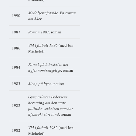
Medaljens forside. En roman
1990
om Aker
1987
Roman 1987
, roman
VM i fotball 1986
(med Jon
1986
Michelet)
Forsøk på å beskrive det
1984
ugjennomtrengelige
, roman
1983
Sleng på byen
, petiter
Gymnaslærer Pedersens
beretning om den store
1982
politiske vekkelsen som har
hjemsøkt vårt land
, roman
VM i fotball 1982
(med Jon
1982
Michelet)