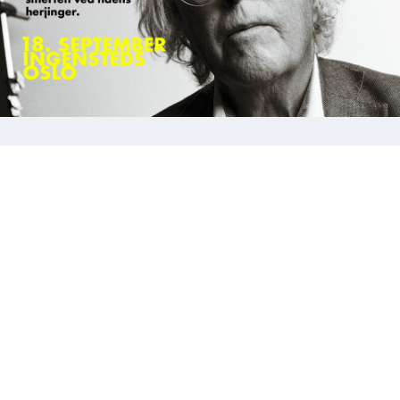
18.09.25 | Endelig! Lykken.
Lansering av Dag Solstads siste roman
@Ingensteds
19. september utkommer Dag Solstads siste roman,
«Endelig! Lykken. Og mitt forsøk, i 2022, på å utholde
smerten ved tidens herjinger». Denne litterære
begivenheten må markeres stort. Derfor inviterer vi
til storstilt feiring på Ingensteds kvelden før kvelden.
Les mer