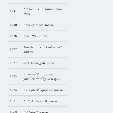
Artikler om litteratur 1966–
1981
1981
1980
Brød og våpen
, roman
1978
Krig. 1940
, roman
Tilbake til Pelle Erobreren?
,
1977
artikler
1977
Svik. Førkrigsår
, roman
Kamerat Stalin, eller
1975
familien Nordby
, skuespill
1974
25. septemberplassen
, roman
1971
Arild Asnes 1970
, roman
1969
Irr! Grønt!
, roman