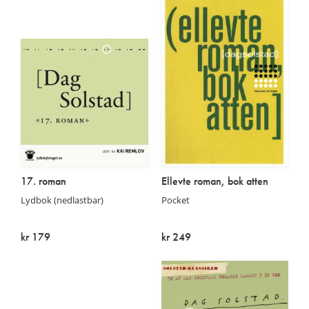
17. roman
Ellevte roman, bok atten
Lydbok (nedlastbar)
Pocket
kr 179
kr 249
På lager
På lager