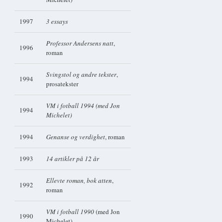
1997
3 essays
Professor Andersens natt
,
1996
roman
Svingstol og andre tekster
,
1994
prosatekster
VM i fotball 1994 (med Jon
1994
Michelet)
1994
Genanse og verdighet
, roman
1993
14 artikler på 12 år
Ellevte roman, bok atten
,
1992
roman
VM i fotball 1990
(med Jon
1990
Michelet)