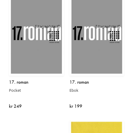
17. roman
17. roman
Pocket
Ebok
kr 249
kr 199
På lager
På lager