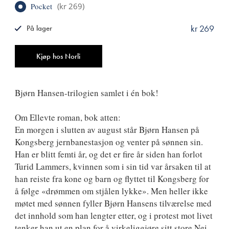
Pocket
(
kr 269
)
kr 269
På lager
ISBN
9788249528318
Antall
Kjøp hos Norli
Bjørn Hansen-trilogien samlet i én bok!
Om Ellevte roman, bok atten:
En morgen i slutten av august står Bjørn Hansen på
Kongsberg jernbanestasjon og venter på sønnen sin.
Han er blitt femti år, og det er fire år siden han forlot
Turid Lammers, kvinnen som i sin tid var årsaken til at
han reiste fra kone og barn og flyttet til Kongsberg for
å følge «drømmen om stjålen lykke». Men heller ikke
møtet med sønnen fyller Bjørn Hansens tilværelse med
det innhold som han lengter etter, og i protest mot livet
tenker han ut en plan for å virkeliggjøre sitt store Nei.