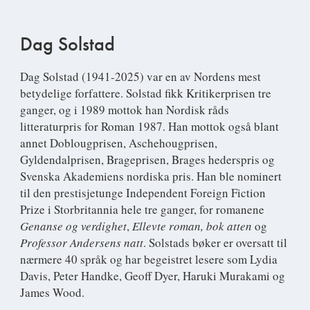
Dag Solstad
Dag Solstad
(1941-2025) var en av Nordens mest
betydelige forfattere. Solstad fikk Kritikerprisen tre
ganger, og i 1989 mottok han Nordisk råds
litteraturpris for Roman 1987. Han mottok også blant
annet Doblougprisen, Aschehougprisen,
Gyldendalprisen, Brageprisen, Brages hederspris og
Svenska Akademiens nordiska pris. Han ble nominert
til den prestisjetunge Independent Foreign Fiction
Prize i Storbritannia hele tre ganger, for romanene
Genanse og verdighet
,
Ellevte roman, bok atten
og
Professor Andersens natt
. Solstads bøker er oversatt til
nærmere 40 språk og har begeistret lesere som Lydia
Davis, Peter Handke, Geoff Dyer, Haruki Murakami og
James Wood.