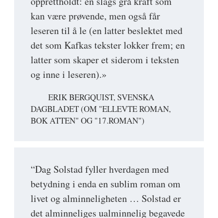
opprettholdt: en slags grå kraft som
kan være prøvende, men også får
leseren til å le (en latter beslektet med
det som Kafkas tekster lokker frem; en
latter som skaper et siderom i teksten
og inne i leseren).»
ERIK BERGQUIST, SVENSKA
DAGBLADET (OM "ELLEVTE ROMAN,
BOK ATTEN" OG "17.ROMAN")
“Dag Solstad fyller hverdagen med
betydning i enda en sublim roman om
livet og alminneligheten … Solstad er
det alminneliges ualminnelig begavede