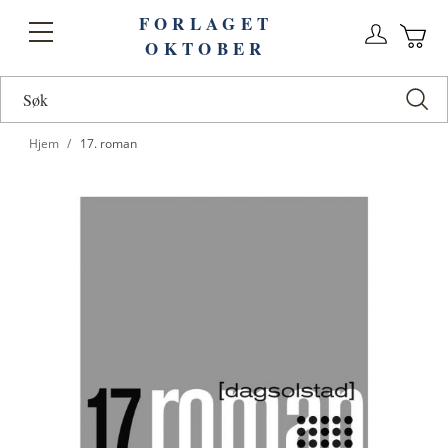
FORLAGET
Logg
Toggle
OKTOBER
n
Ha
Nav
Hjem
17. roman