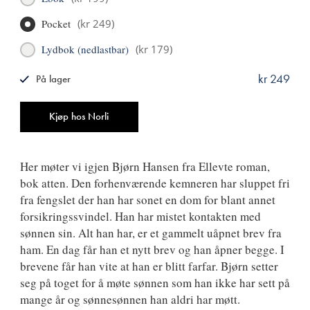
Pocket
(
kr 249
)
Lydbok (nedlastbar)
(
kr 179
)
kr 249
På lager
ISBN
9788249507665
Antall
Kjøp hos Norli
Her møter vi igjen Bjørn Hansen fra Ellevte roman,
bok atten. Den forhenværende kemneren har sluppet fri
fra fengslet der han har sonet en dom for blant annet
forsikringssvindel. Han har mistet kontakten med
sønnen sin. Alt han har, er et gammelt uåpnet brev fra
ham. En dag får han et nytt brev og han åpner begge. I
brevene får han vite at han er blitt farfar. Bjørn setter
seg på toget for å møte sønnen som han ikke har sett på
mange år og sønnesønnen han aldri har møtt.