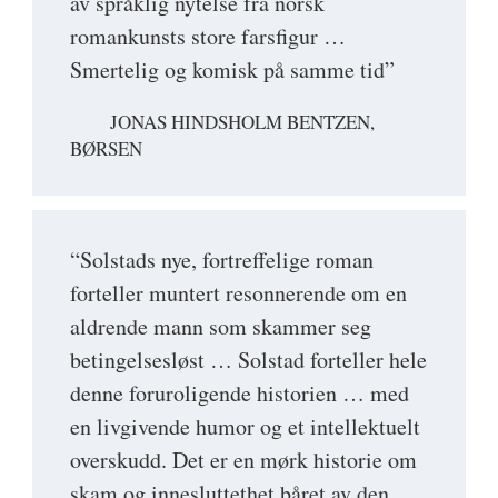
av språklig nytelse fra norsk
romankunsts store farsfigur …
Smertelig og komisk på samme tid”
JONAS HINDSHOLM BENTZEN,
BØRSEN
“Solstads nye, fortreffelige roman
forteller muntert resonnerende om en
aldrende mann som skammer seg
betingelsesløst … Solstad forteller hele
denne foruroligende historien … med
en livgivende humor og et intellektuelt
overskudd. Det er en mørk historie om
skam og innesluttethet båret av den