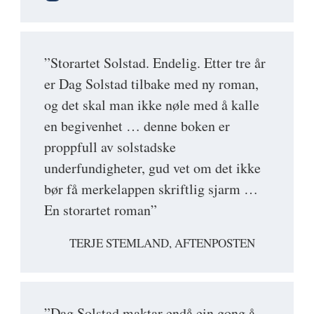
”Storartet Solstad. Endelig. Etter tre år
er Dag Solstad tilbake med ny roman,
og det skal man ikke nøle med å kalle
en begivenhet … denne boken er
proppfull av solstadske
underfundigheter, gud vet om det ikke
bør få merkelappen skriftlig sjarm …
En storartet roman”
TERJE STEMLAND, AFTENPOSTEN
”Dag Solstad maktar endå ein gong å