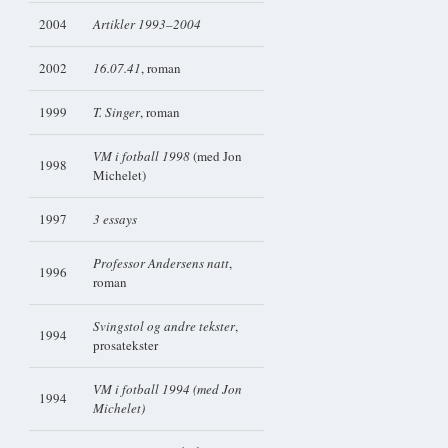
2004
Artikler 1993–2004
2002
16.07.41
, roman
1999
T. Singer
, roman
VM i fotball 1998
(med Jon
1998
Michelet)
1997
3 essays
Professor Andersens natt
,
1996
roman
Svingstol og andre tekster
,
1994
prosatekster
VM i fotball 1994 (med Jon
1994
Michelet)