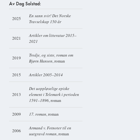
Av Dag Solstad:
En sann svir! Det Norske
2025
Travselskap 150 år
Artikler om litteratur 2015–
2021
2021
Tredje, og siste, roman om
2019
Bjørn Hansen
, roman
2015
Artikler 2005–2014
Det uoppløselige episke
2013
element i Telemark i perioden
1591–1896
, roman
2009
17. roman
, roman
Armand v. Fotnoter til en
2006
uutgravd roman
, roman