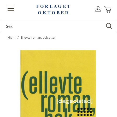
FORLAGET
Logg
Toggle
OKTOBER
n
Ha
Nav
Hjem
Ellevte roman, bok atten