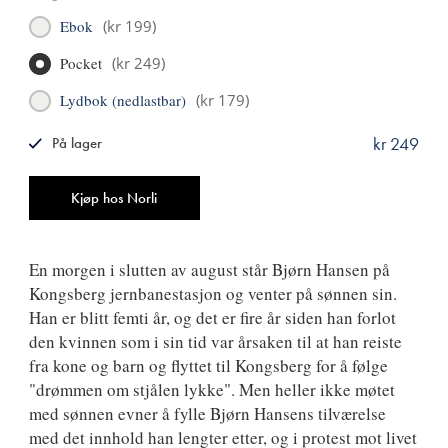
Ebok
(
kr 199
)
Pocket
(
kr 249
)
Lydbok (nedlastbar)
(
kr 179
)
kr 249
På lager
ISBN
9788270949472
Antall
Kjøp hos Norli
En morgen i slutten av august står Bjørn Hansen på
Kongsberg jernbanestasjon og venter på sønnen sin.
Han er blitt femti år, og det er fire år siden han forlot
den kvinnen som i sin tid var årsaken til at han reiste
fra kone og barn og flyttet til Kongsberg for å følge
"drømmen om stjålen lykke". Men heller ikke møtet
med sønnen evner å fylle Bjørn Hansens tilværelse
med det innhold han lengter etter, og i protest mot livet