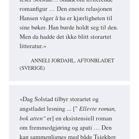
romanfigur … Den eneste relasjonen
Hansen våger å ha er kjærligheten til
sine bøker. Han burde holdt seg til den.
Men da hadde det ikke blitt storartet
litteratur.»
ANNELI JORDAHL, AFTONBLADET
(SVERIGE)
«Dag Solstad tilbyr storartet og
angstladet lesning ... ["
Ellevte roman,
bok atten"
er] en eksistensiell roman
om fremmedgjøring og apati … Den
kan sammenlignes med både Tsjekhov