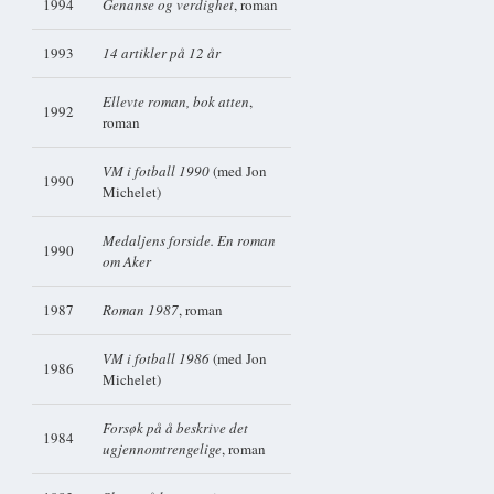
1994
Genanse og verdighet
, roman
1993
14 artikler på 12 år
Ellevte roman, bok atten
,
1992
roman
VM i fotball 1990
(med Jon
1990
Michelet)
Medaljens forside. En roman
1990
om Aker
1987
Roman 1987
, roman
VM i fotball 1986
(med Jon
1986
Michelet)
Forsøk på å beskrive det
1984
ugjennomtrengelige
, roman