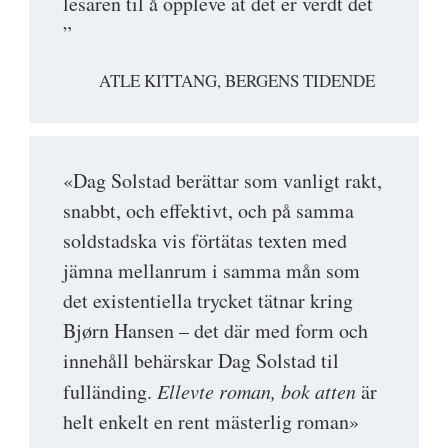
lesaren til å oppleve at det er verdt det
”
ATLE KITTANG, BERGENS TIDENDE
«Dag Solstad berättar som vanligt rakt,
snabbt, och effektivt, och på samma
soldstadska vis förtätas texten med
jämna mellanrum i samma mån som
det existentiella trycket tätnar kring
Bjørn Hansen – det där med form och
innehåll behärskar Dag Solstad til
fulländing.
Ellevte roman, bok atten
är
helt enkelt en rent mästerlig roman»