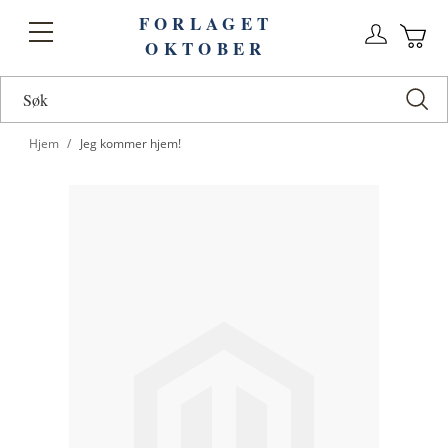
FORLAGET
Logg
Toggle
OKTOBER
n
Ha
Nav
Hjem
Jeg kommer hjem!