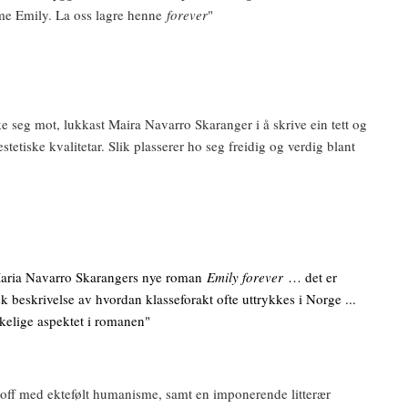
me Emily. La oss lagre henne
forever
"
rekke seg mot, lukkast Maira Navarro Skaranger i å skrive ein tett og
etiske kvalitetar. Slik plasserer ho seg freidig og verdig blant
d Maria Navarro Skarangers nye roman
Emily forever
… det er
sk beskrivelse av hvordan klasseforakt ofte uttrykkes i Norge ...
kelige aspektet i romanen"
off med ektefølt humanisme, samt en imponerende litterær