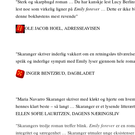
"Sterk og skarphugd roman … Du har kanskje lest Lucy Berlins
lest noe som virkelig ligner på
Emily forever
… Dette er ikke bl
denne bokhøstens mest ruvende"
OLE JACOB HOEL, ADRESSEAVISEN
"Skaranger skriver inderlig vakkert om en retningsløs tilværel
språk og inderlige sympati med Emily lyser gjennom hele rom
INGER BENTZRUD, DAGBLADET
"Maria Navarro Skaranger skriver med kløkt og hjerte om hvems
hennes klart beste – så langt … Skaranger er et lysende litterær
ELLEN SOFIE LAURITZEN, DAGENS NÆRINGSLIV
"Skarangers tredje roman treffer blink.
Emily forever
er en roma
integritet og særegenhet … Skaranger utmaler unge eksistenser 