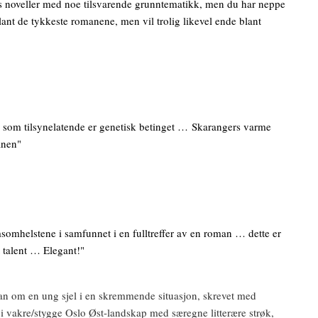
 noveller med noe tilsvarende grunntematikk, men du har neppe
ant de tykkeste romanene, men vil trolig likevel ende blant
se som tilsynelatende er genetisk betinget … Skarangers varme
anen"
omhelstene i samfunnet i en fulltreffer av en roman … dette er
t talent … Elegant!"
n om en ung sjel i en skremmende situasjon, skrevet med
i vakre/stygge Oslo Øst-landskap med særegne litterære strøk,