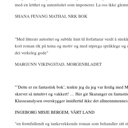
med en letthet og autentisitet som imponerer. La oss ikke glem
SHANA FEVANG MATHAI, NRK BOK
"Med litterær autoritet og subtile hint til forfattarar verdt å st
kort roman rik på tema og motiv og med utprega språklege og est
dei verkeleg gode"
MARGUNN VIKINGSTAD, MORGENBLADET
"’Dette er en fantastisk bok’, tenkte jeg da jeg var ferdig me
skrevet så intuitivt og vakkert! … Her gir Skaranger en fantasti
Klasseanalysen overskygger imidlertid ikke det allmennmennes
INGEBORG MISJE BERGEM, VÅRT LAND
"en formfullendt og tankevekkende roman som behandler sitt st