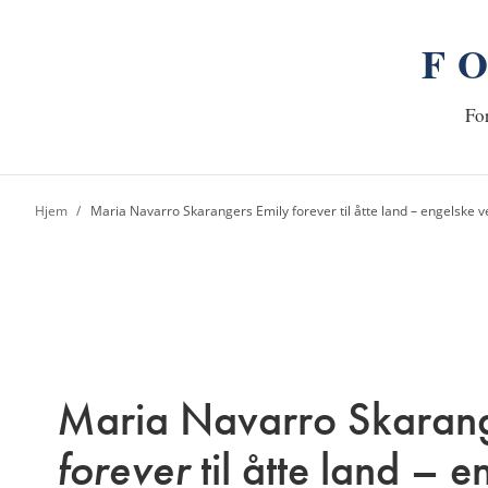
F
n
Hj
For
Hjem
Maria Navarro Skarangers Emily forever til åtte land – engelske v
Maria Navarro Skaran
forever
til åtte land – e