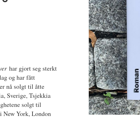
ever
har gjort seg sterkt
ag og har fått
 nå solgt til åtte
a, Sverige, Tsjekkia
ghetene solgt til
g i New York, London