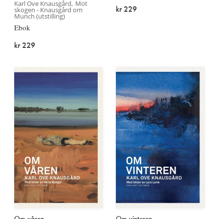
Karl Ove Knausgård
Mot
kr 229
skogen - Knausgård om
Munch (utstilling)
Ebok
kr 229
Om våren
Om vinteren