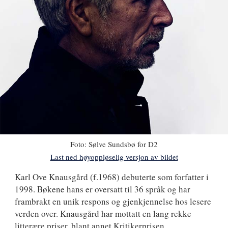
Foto:
Sølve Sundsbø for D2
Last ned høyoppløselig versjon av bildet
Karl
Karl Ove Knausgård
(f.1968) debuterte som forfatter i
1998. Bøkene hans er oversatt til 36 språk og har
Ove
frambrakt en unik respons og gjenkjennelse hos lesere
Knausgård
verden over. Knausgård har mottatt en lang rekke
litterære priser, blant annet Kritikerprisen,