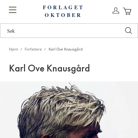
FORLAGET
Logg
Toggle
OKTOBER
n
Ha
Nav
Hjem
Forfattere
Karl Ove Knausgård
Karl Ove Knausgård