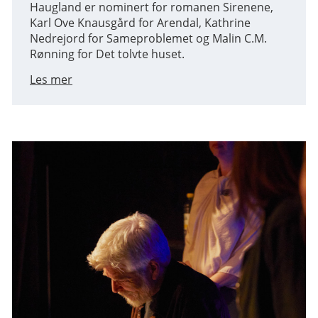
Haugland er nominert for romanen Sirenene,
Karl Ove Knausgård for Arendal, Kathrine
Nedrejord for Sameproblemet og Malin C.M.
Rønning for Det tolvte huset.
Les mer