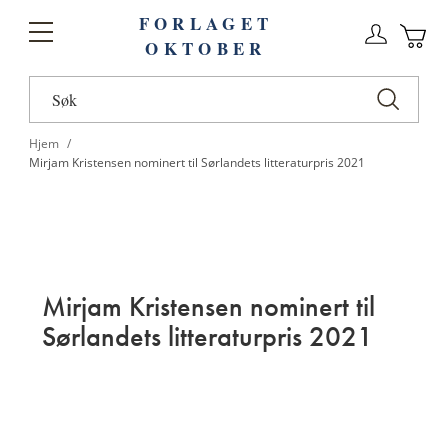
FORLAGET
Logg
Toggle
OKTOBER
n
Ha
Nav
Hjem
Mirjam Kristensen nominert til Sørlandets litteraturpris 2021
Mirjam Kristensen nominert til
Sørlandets litteraturpris 2021