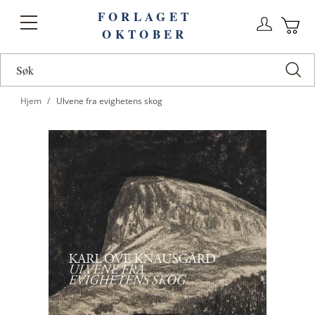
FORLAGET
Logg
Toggle
OKTOBER
n
Ha
Nav
Hjem
Ulvene fra evighetens skog