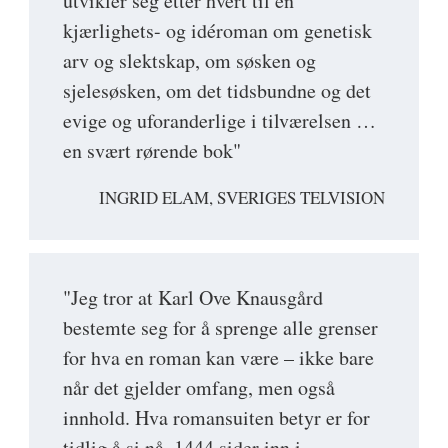
utvikler seg etter hvert til en
kjærlighets- og idéroman om genetisk
arv og slektskap, om søsken og
sjelesøsken, om det tidsbundne og det
evige og uforanderlige i tilværelsen …
en svært rørende bok"
INGRID ELAM, SVERIGES TELVISION
"Jeg tror at Karl Ove Knausgård
bestemte seg for å sprenge alle grenser
for hva en roman kan være – ikke bare
når det gjelder omfang, men også
innhold. Hva romansuiten betyr er for
tidlig å si nå, 1444 sider inn i