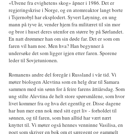
«Ulvene fra evighetens skog» åpner i 1986. Det er
regjeringskrise i Norge, og en atomreaktor langt borte
i Tsjernobyl har eksplodert. Syvert Løyning, en ung
mann på tyve år, vender hjem fra militæret til sin mor
og bror i huset deres utenfor en større by på Sørlandet.
En natt drømmer han om sin døde far. Det er som om
faren vil ham noe. Men hva? Han begynner å
undersøke det som ligger igjen etter faren. Sporene
leder til Sovjetunionen.
Romanens andre del foregår i Russland i vår tid. Vi
møter biologen Alevtina som en helg drar til Samara
sammen med sin sønn for å feire farens åttiårsdag. Som
ung stilte Alevtina de helt store spørsmålene, som hvor
livet kommer fra og hva det egentlig er. Disse dagene
har hun mer enn nok med sitt eget liv - forholdet til
sønnen, og til faren, som hun alltid har vært nært
knyttet til. Vi møter også hennes venninne Vasilisa, en
poet som skriver en bok om et særegent og gammelt