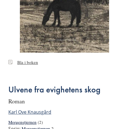
Bla
Bla i boken
i
boken
Ulvene fra evighetens skog
roman
Karl Ove Knausgård
Morgenstjernen
(2)
Serie:
Morgenstjernen
2