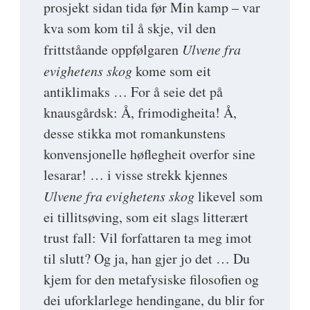
prosjekt sidan tida før Min kamp – var
kva som kom til å skje, vil den
frittståande oppfølgaren
Ulvene fra
evighetens skog
kome som eit
antiklimaks … For å seie det på
knausgårdsk: Å, frimodigheita! Å,
desse stikka mot romankunstens
konvensjonelle høflegheit overfor sine
lesarar! … i visse strekk kjennes
Ulvene fra evighetens skog
likevel som
ei tillitsøving, som eit slags litterært
trust fall: Vil forfattaren ta meg imot
til slutt? Og ja, han gjer jo det … Du
kjem for den metafysiske filosofien og
dei uforklarlege hendingane, du blir for