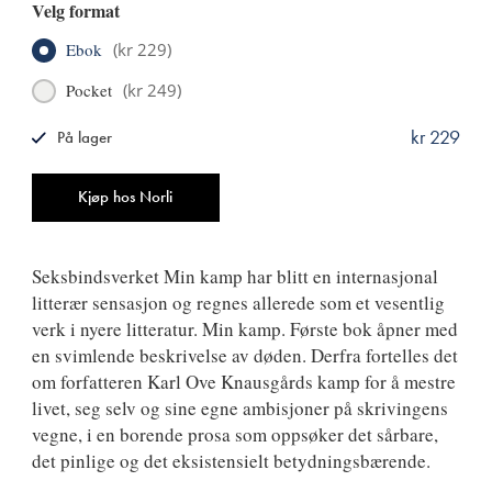
Velg format
Ebok
(
kr 229
)
Pocket
(
kr 249
)
kr 229
På lager
ISBN
9788249508952
Antall
Kjøp hos Norli
Seksbindsverket Min kamp har blitt en internasjonal
litterær sensasjon og regnes allerede som et vesentlig
verk i nyere litteratur. Min kamp. Første bok åpner med
en svimlende beskrivelse av døden. Derfra fortelles det
om forfatteren Karl Ove Knausgårds kamp for å mestre
livet, seg selv og sine egne ambisjoner på skrivingens
vegne, i en borende prosa som oppsøker det sårbare,
det pinlige og det eksistensielt betydningsbærende.