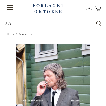
FORLAGET
Logg
Toggle
OKTOBER
n
Ha
Nav
Hjem
Min kamp