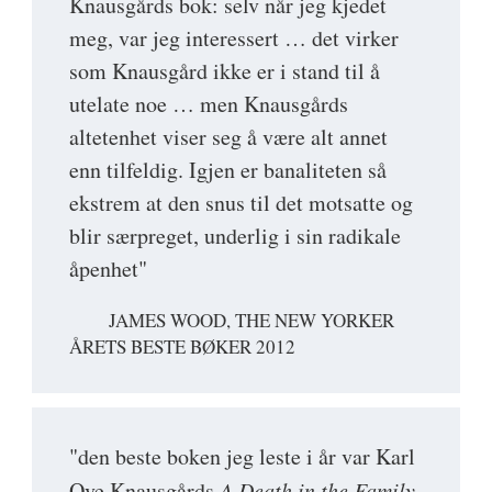
Knausgårds bok: selv når jeg kjedet
meg, var jeg interessert … det virker
som Knausgård ikke er i stand til å
utelate noe … men Knausgårds
altetenhet viser seg å være alt annet
enn tilfeldig. Igjen er banaliteten så
ekstrem at den snus til det motsatte og
blir særpreget, underlig i sin radikale
åpenhet"
JAMES WOOD, THE NEW YORKER
ÅRETS BESTE BØKER 2012
"den beste boken jeg leste i år var Karl
Ove Knausgårds
A Death in the Family
.