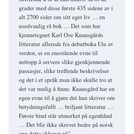
grader med disse første 435 sidene av i
alt 2700 sider om sitt eget liv … en
usedvanlig rå bok … Det som har
kjennetegnet Karl Ove Knausgårds
litteratur allerede fra debutboka Ute av
verden, er en enestående evne til
nettopp å servere slike gjenkjennende
passasjer, slike treffende beskrivelser
og det i et språk man ikke skulle tro at
det var mulig å finne. Knausgård har en
egen evne til å gjøre det han skriver om
betydningsfullt … briljant litteratur …
Første bind står utmerket på egenhånd
… Det blir ikke skrevet bedre på norsk
enn dette akkurat nå”