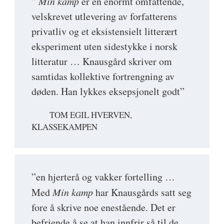
”
Min kamp
er en enormt omfattende,
velskrevet utlevering av forfatterens
privatliv og et eksistensielt litterært
eksperiment uten sidestykke i norsk
litteratur … Knausgård skriver om
samtidas kollektive fortrengning av
døden. Han lykkes eksepsjonelt godt”
TOM EGIL HVERVEN,
KLASSEKAMPEN
”en hjerterå og vakker fortelling …
Med
Min kamp
har Knausgårds satt seg
fore å skrive noe enestående. Det er
befriende å se at han innfrir så til de