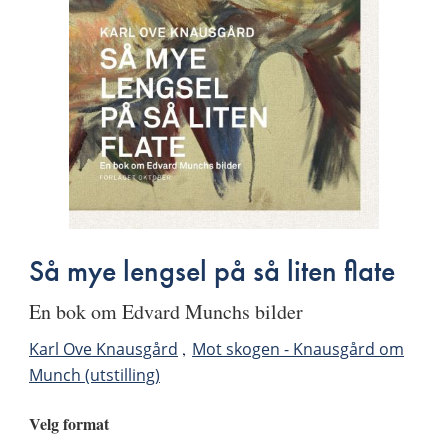
Så mye lengsel på så liten flate
en bok om Edvard Munchs bilder
Karl Ove Knausgård
Mot skogen - Knausgård om
Munch (utstilling)
Velg format