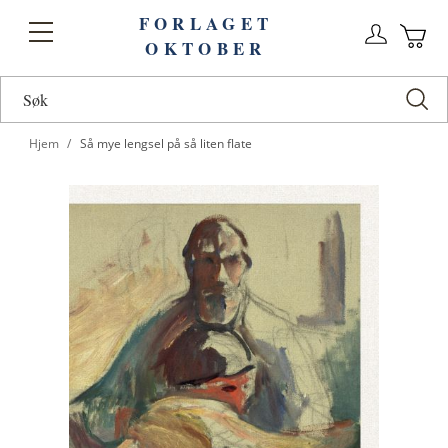
FORLAGET
Logg
Toggle
OKTOBER
n
Ha
Nav
Hjem
Så mye lengsel på så liten flate