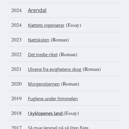
2024
Arendal
2024
(Essay)
Kjøttets ingeniører
2023
(Roman)
Nattskolen
2022
(Roman)
Det tredje riket
2021
(Roman)
Ulvene fra evighetens skog
2020
(Roman)
Morgenstjernen
2019
Fuglene under himmelen
2018
(Essay)
I kyklopenes land
2017
Så mye lengsel på så liten flate