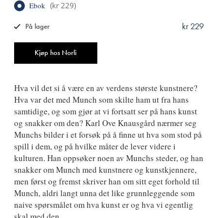
Ebok
(
kr 229
)
kr 229
På lager
ISBN
9788249518159
Antall
Kjøp hos Norli
Hva vil det si å være en av verdens største kunstnere?
Hva var det med Munch som skilte ham ut fra hans
samtidige, og som gjør at vi fortsatt ser på hans kunst
og snakker om den? Karl Ove Knausgård nærmer seg
Munchs bilder i et forsøk på å finne ut hva som stod på
spill i dem, og på hvilke måter de lever videre i
kulturen. Han oppsøker noen av Munchs steder, og han
snakker om Munch med kunstnere og kunstkjennere,
men først og fremst skriver han om sitt eget forhold til
Munch, aldri langt unna det like grunnleggende som
naive spørsmålet om hva kunst er og hva vi egentlig
skal med den.