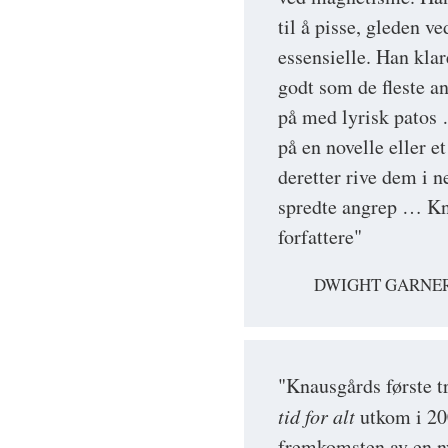
til å pisse, gleden v
essensielle. Han klar
godt som de fleste an
på med lyrisk patos
på en novelle eller et
deretter rive dem i 
spredte angrep … Kna
forfattere"
DWIGHT GARNER
"Knausgårds første t
tid for alt
utkom i 20
fremkomsten av en ny