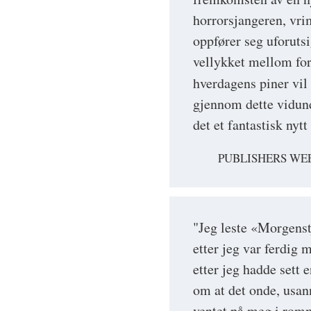
horrorsjangeren, vr
oppfører seg uforuts
vellykket mellom for
hverdagens piner vil
gjennom dette vidunde
det et fantastisk nyt
PUBLISHERS WEE
"Jeg leste «Morgenstj
etter jeg var ferdig 
etter jeg hadde sett
om at det onde, usan
ventet på meg i romm