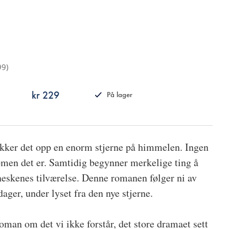
99
)
kr 229
På lager
ISBN
9788249521777
ukker det opp en enorm stjerne på himmelen. Ingen
nomen det er. Samtidig begynner merkelige ting å
eskenes tilværelse. Denne romanen følger ni av
ger, under lyset fra den nye stjerne.
man om det vi ikke forstår, det store dramaet sett