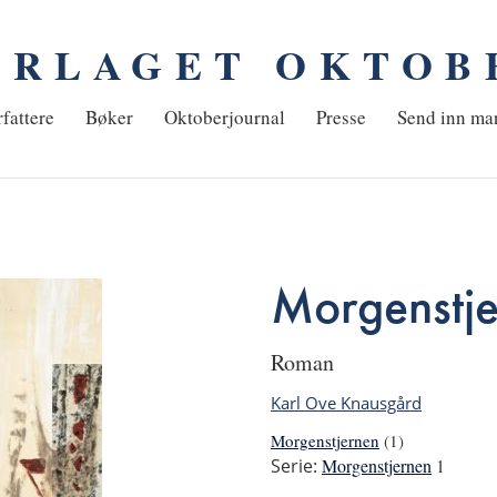
ORLAGET OKTOB
em
fattere
Bøker
Oktoberjournal
Presse
Send inn ma
Morgenstj
roman
Karl Ove Knausgård
Morgenstjernen
(1)
Serie:
Morgenstjernen
1