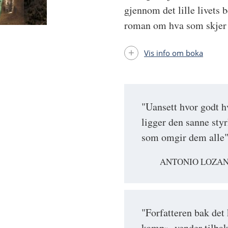
gjennom det lille livets 
roman om hva som skjer n
Vis info om boka
"Uansett hvor godt hv
ligger den sanne sty
som omgir dem alle
ANTONIO LOZAN
"Forfatteren bak det
kamp», vender tilbak