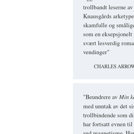
trollbandt leserne a
Knausgårds arketyper 
skamfulle og smålig
som en eksepsjonelt i
svært lesverdig roma
vendinger"
CHARLES ARROWS
"Beundrere av
Min 
med unntak av det sis
trollbindende som di
har fortsatt evnen til
ved magnetisme. Han 