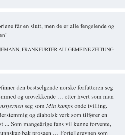
oriene får en slutt, men de er alle fengslende og
en"
EMANN, FRANKFURTER ALLGEMEINE ZEITUNG
finner den bestselgende norske forfatteren seg
 fremmed og urovekkende … etter hvert som man
nstjernen
seg som
Min kamp
s onde tvilling.
flerstemmig og diabolsk verk som tilfører en
st ... Som mangeårige fans vil kunne forvente,
v kunnskap bak prosaen … Fortellerevnen som