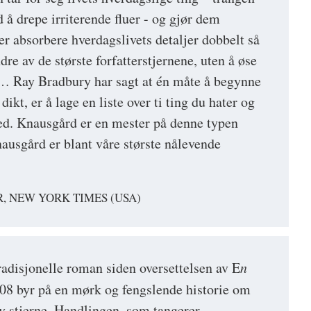
ed å drepe irriterende fluer - og gjør dem
er absorbere hverdagslivets detaljer dobbelt så
dre av de største forfatterstjernene, uten å øse
 … Ray Bradbury har sagt at én måte å begynne
 dikt, er å lage en liste over ti ting du hater og
ned. Knausgård er en mester på denne typen
usgård er blant våre største nålevende
, NEW YORK TIMES (USA)
radisjonelle roman siden oversettelsen av E
n
08 byr på en mørk og fengslende historie om
 stjerne. Handlingen, som tangerer