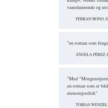
vanedannende og ur
FERRAN BONO, EL
"en roman som fengsl
ÁNGELA PÉREZ, 
"Med “Morgenstjerne
en roman som er både
utenomjordisk"
TOBIAS WENZEL