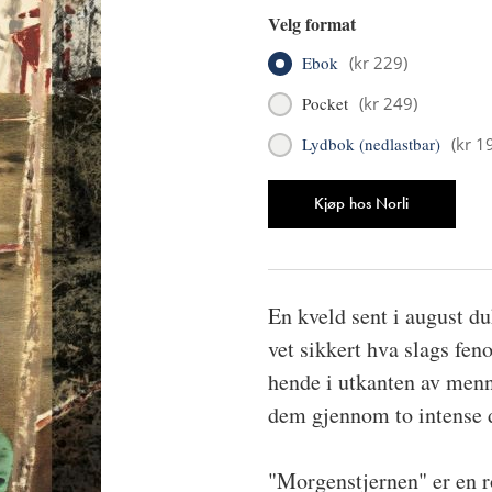
Velg format
Ebok
(
kr 229
)
Pocket
(
kr 249
)
Lydbok (nedlastbar)
(
kr 1
Antall
Kjøp hos Norli
En kveld sent i august d
vet sikkert hva slags fe
hende i utkanten av menn
dem gjennom to intense da
"Morgenstjernen" er en ro