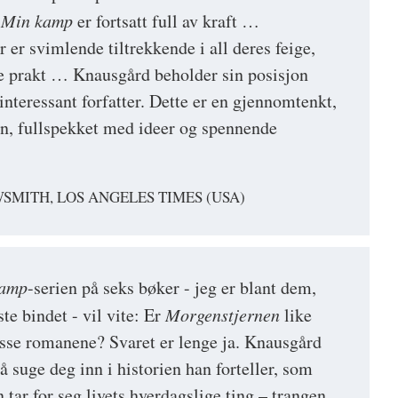
v
Min kamp
er fortsatt full av kraft …
er svimlende tiltrekkende i all deres feige,
e prakt … Knausgård beholder sin posisjon
nteressant forfatter. Dette er en gjennomtenkt,
n, fullspekket med ideer og spennende
MITH, LOS ANGELES TIMES (USA)
kamp
-serien på seks bøker - jeg er blant dem,
te bindet - vil vite: Er
Morgenstjernen
like
sse romanene? Svaret er lenge ja. Knausgård
 å suge deg inn i historien han forteller, som
tar for seg livets hverdagslige ting – trangen