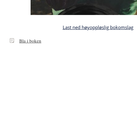
Last ned høyoppløslig bokomslag
Bla
Bla i boken
i
boken