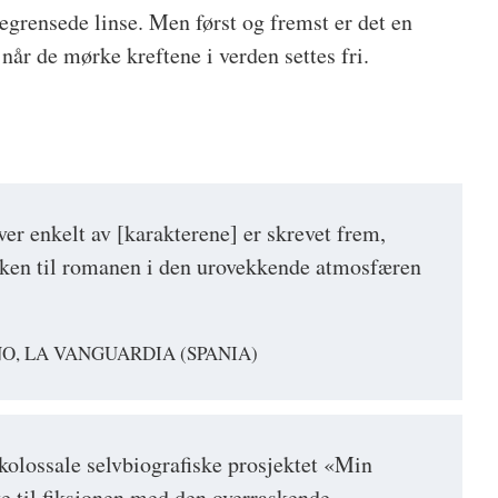
begrensede linse. Men først og fremst er det en
år de mørke kreftene i verden settes fri.
er enkelt av [karakterene] er skrevet frem,
rken til romanen i den urovekkende atmosfæren
"
O, LA VANGUARDIA (SPANIA)
 kolossale selvbiografiske prosjektet «Min
e til fiksjonen med den overraskende,