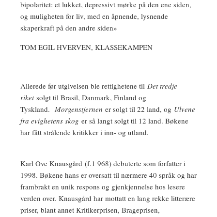
bipolaritet: et lukket, depressivt mørke på den ene siden,
og muligheten for liv, med en åpnende, lysnende
skaperkraft på den andre siden»
TOM EGIL HVERVEN, KLASSEKAMPEN
Allerede før utgivelsen ble rettighetene til
Det tredje
riket
solgt til Brasil, Danmark, Finland og
Tyskland.
Morgenstjernen
er solgt til 22 land, og
Ulvene
fra evighetens skog
er så langt solgt til 12 land. Bøkene
har fått strålende kritikker i inn- og utland.
Karl Ove Knausgård
(f.1 968) debuterte som forfatter i
1998. Bøkene hans er oversatt til nærmere 40 språk og har
frambrakt en unik respons og gjenkjennelse hos lesere
verden over. Knausgård har mottatt en lang rekke litterære
priser, blant annet Kritikerprisen, Brageprisen,