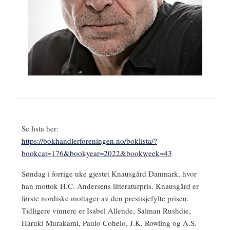
Se lista her:
https://bokhandlerforeningen.no/boklista/?
bookcat=176&bookyear=2022&bookweek=43
Søndag i forrige uke gjestet Knausgård Danmark, hvor
han mottok H.C. Andersens litteraturpris. Knausgård er
første nordiske mottager av den prestisjefylte prisen.
Tidligere vinnere er Isabel Allende, Salman Rushdie,
Haruki Murakami, Paulo Cohelo, J.K. Rowling og A.S.