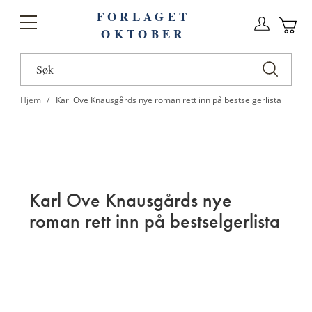
FORLAGET
Logg
Toggle
OKTOBER
n
Ha
Nav
Hjem
Karl Ove Knausgårds nye roman rett inn på bestselgerlista
Karl Ove Knausgårds nye
roman rett inn på bestselgerlista