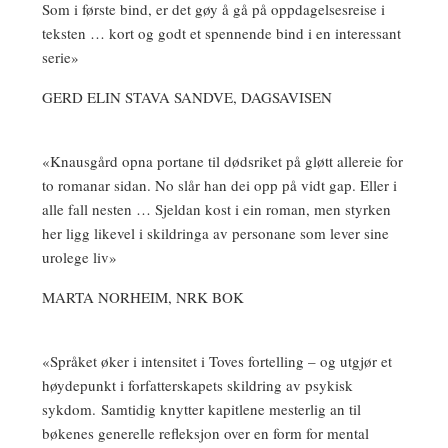
Som i første bind, er det gøy å gå på oppdagelsesreise i
teksten … kort og godt et spennende bind i en interessant
serie»
GERD ELIN STAVA SANDVE, DAGSAVISEN
«Knausgård opna portane til dødsriket på gløtt allereie for
to romanar sidan. No slår han dei opp på vidt gap. Eller i
alle fall nesten … Sjeldan kost i ein roman, men styrken
her ligg likevel i skildringa av personane som lever sine
urolege liv»
MARTA NORHEIM, NRK BOK
«Språket øker i intensitet i Toves fortelling – og utgjør et
høydepunkt i forfatterskapets skildring av psykisk
sykdom. Samtidig knytter kapitlene mesterlig an til
bøkenes generelle refleksjon over en form for mental