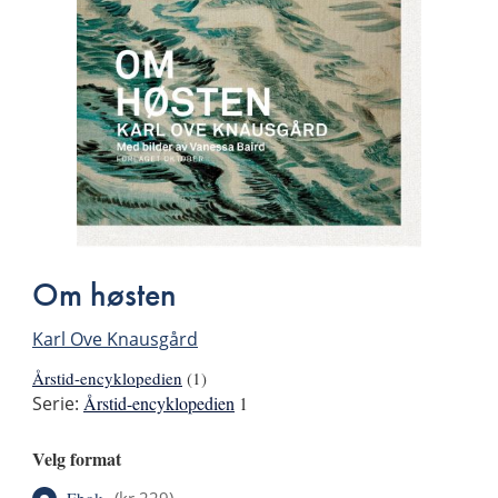
Om høsten
Karl Ove Knausgård
Årstid-encyklopedien
(1)
Serie:
Årstid-encyklopedien
1
Velg format
Ebok
(
kr 229
)