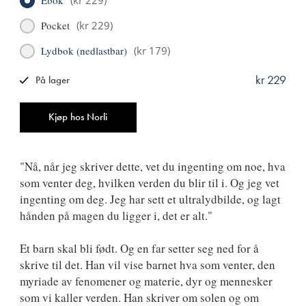
Pocket
(
kr 229
)
Lydbok (nedlastbar)
(
kr 179
)
kr 229
På lager
ISBN
9788249516032
Antall
Kjøp hos Norli
"Nå, når jeg skriver dette, vet du ingenting om noe, hva
som venter deg, hvilken verden du blir til i. Og jeg vet
ingenting om deg. Jeg har sett et ultralydbilde, og lagt
hånden på magen du ligger i, det er alt."
Et barn skal bli født. Og en far setter seg ned for å
skrive til det. Han vil vise barnet hva som venter, den
myriade av fenomener og materie, dyr og mennesker
som vi kaller verden. Han skriver om solen og om