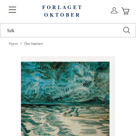
FORLAGET
Logg
Toggle
OKTOBER
n
Ha
Nav
Hjem
Om høsten