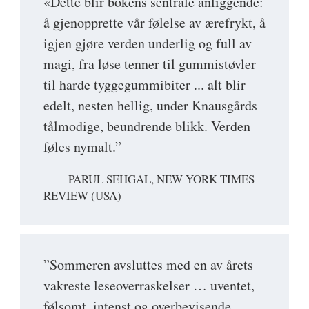
«Dette blir bokens sentrale anliggende:
å gjenopprette vår følelse av ærefrykt, å
igjen gjøre verden underlig og full av
magi, fra løse tenner til gummistøvler
til harde tyggegummibiter ... alt blir
edelt, nesten hellig, under Knausgårds
tålmodige, beundrende blikk. Verden
føles nymalt.”
PARUL SEHGAL, NEW YORK TIMES
REVIEW (USA)
”Sommeren avsluttes med en av årets
vakreste leseoverraskelser … uventet,
følsomt, intenst og overbevisende...