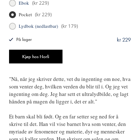
Ebok
(
kr 229
)
Pocket
(
kr 229
)
Lydbok (nedlastbar)
(
kr 179
)
kr 229
På lager
ISBN
9788249516414
Antall
Kjøp hos Norli
"Nå, når jeg skriver dette, vet du ingenting om noe, hva
som venter deg, hvilken verden du blir til i. Og jeg vet
ingenting om deg. Jeg har sett et ultralydbilde, og lagt
hånden på magen du ligger i, det er alt."
Et barn skal bli født. Og en far setter seg ned for å
skrive til det. Han vil vise barnet hva som venter, den
myriade av fenomener og materie, dyr og mennesker
som vi kaller verden. Han skriver om solen og om