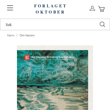
FORLAGET
Logg
Toggle
OKTOBER
n
Ha
Nav
Hjem
Om høsten