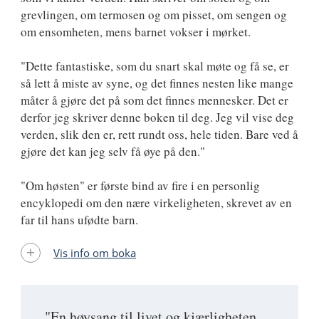
grevlingen, om termosen og om pisset, om sengen og
om ensomheten, mens barnet vokser i mørket.
"Dette fantastiske, som du snart skal møte og få se, er
så lett å miste av syne, og det finnes nesten like mange
måter å gjøre det på som det finnes mennesker. Det er
derfor jeg skriver denne boken til deg. Jeg vil vise deg
verden, slik den er, rett rundt oss, hele tiden. Bare ved å
gjøre det kan jeg selv få øye på den."
"Om høsten" er første bind av fire i en personlig
encyklopedi om den nære virkeligheten, skrevet av en
far til hans ufødte barn.
Vis info om boka
"En høysang til livet og kjærligheten …