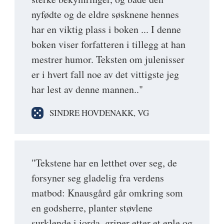
nyfødte og de eldre søsknene hennes
har en viktig plass i boken ... I denne
boken viser forfatteren i tillegg at han
mestrer humor. Teksten om julenisser
er i hvert fall noe av det vittigste jeg
har lest av denne mannen.."
SINDRE HOVDENAKK, VG
"Tekstene har en letthet over seg, de
forsyner seg gladelig fra verdens
matbod: Knausgård går omkring som
en godsherre, planter støvlene
surklende i jorda, griper etter et eple og