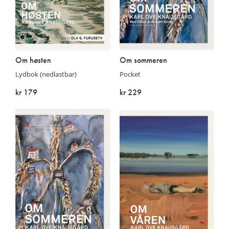
Om høsten
Om sommeren
Lydbok (nedlastbar)
Pocket
kr 179
kr 229
På lager
På lager