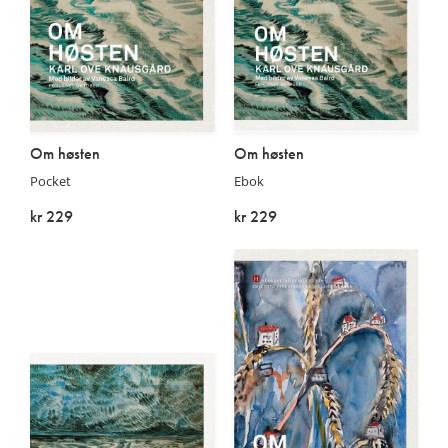
Om høsten
Om høsten
Pocket
Ebok
kr 229
kr 229
På lager
På lager