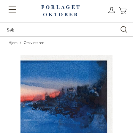
FORLAGET
Logg
Toggle
OKTOBER
n
Ha
Nav
Hjem
Om vinteren