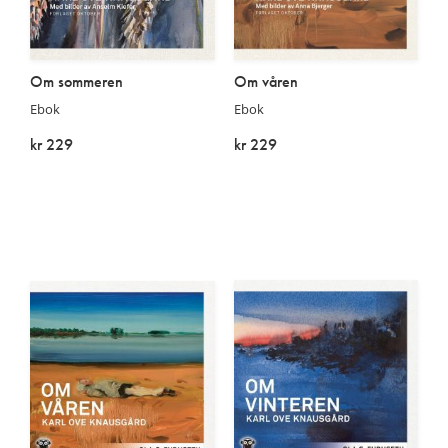
Om sommeren
Om våren
Ebok
Ebok
kr 229
kr 229
På lager
På lager