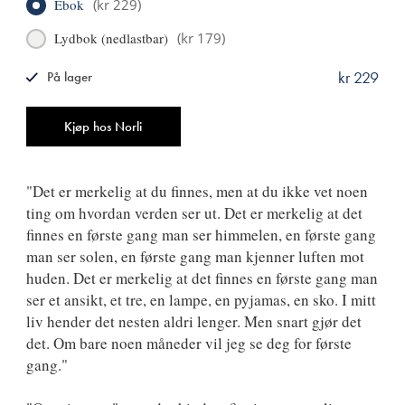
Ebok
(
kr 229
)
Lydbok (nedlastbar)
(
kr 179
)
kr 229
På lager
ISBN
9788249516148
Antall
Kjøp hos Norli
"Det er merkelig at du finnes, men at du ikke vet noen
ting om hvordan verden ser ut. Det er merkelig at det
finnes en første gang man ser himmelen, en første gang
man ser solen, en første gang man kjenner luften mot
huden. Det er merkelig at det finnes en første gang man
ser et ansikt, et tre, en lampe, en pyjamas, en sko. I mitt
liv hender det nesten aldri lenger. Men snart gjør det
det. Om bare noen måneder vil jeg se deg for første
gang."