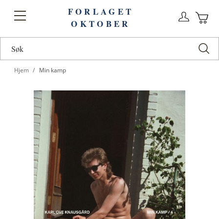
FORLAGET
Logg
Toggle
OKTOBER
n
Ha
Nav
Hjem
Min kamp