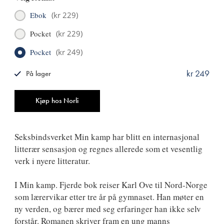
Ebok
(
kr 229
)
Pocket
(
kr 229
)
Pocket
(
kr 249
)
kr 249
På lager
ISBN
9788249530847
Antall
Kjøp hos Norli
Seksbindsverket Min kamp har blitt en internasjonal
litterær sensasjon og regnes allerede som et vesentlig
verk i nyere litteratur.
I Min kamp. Fjerde bok reiser Karl Ove til Nord-Norge
som lærervikar etter tre år på gymnaset. Han møter en
ny verden, og bærer med seg erfaringer han ikke selv
forstår. Romanen skriver fram en ung manns