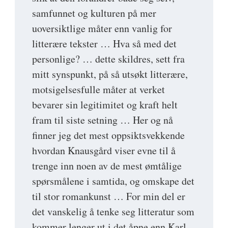
samfunnet og kulturen på mer
uoversiktlige måter enn vanlig for
litterære tekster … Hva så med det
personlige? … dette skildres, sett fra
mitt synspunkt, på så utsøkt litterære,
motsigelsesfulle måter at verket
bevarer sin legitimitet og kraft helt
fram til siste setning … Her og nå
finner jeg det mest oppsiktsvekkende
hvordan Knausgård viser evne til å
trenge inn noen av de mest ømtålige
spørsmålene i samtida, og omskape det
til stor romankunst … For min del er
det vanskelig å tenke seg litteratur som
kommer lenger ut i det åpne enn Karl