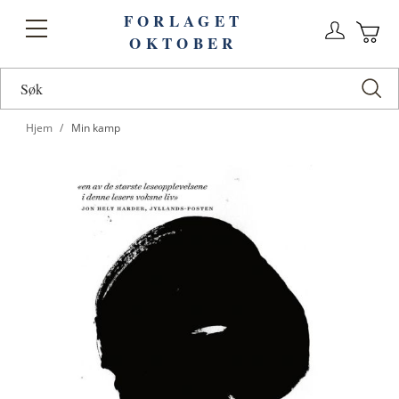
FORLAGET
Logg
Toggle
OKTOBER
n
Ha
Nav
Hjem
Min kamp