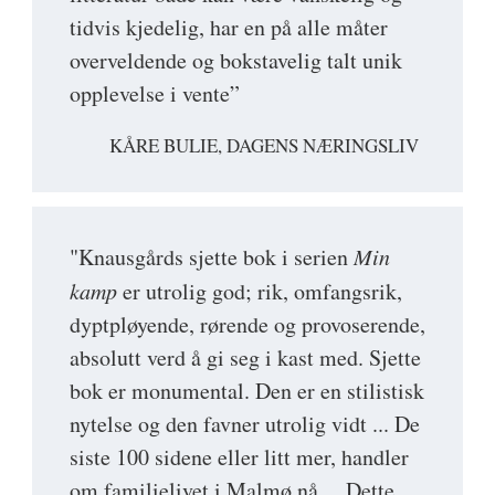
tidvis kjedelig, har en på alle måter
overveldende og bokstavelig talt unik
opplevelse i vente”
KÅRE BULIE, DAGENS NÆRINGSLIV
"Knausgårds sjette bok i serien
Min
kamp
er utrolig god; rik, omfangsrik,
dyptpløyende, rørende og provoserende,
absolutt verd å gi seg i kast med. Sjette
bok er monumental. Den er en stilistisk
nytelse og den favner utrolig vidt ... De
siste 100 sidene eller litt mer, handler
om familielivet i Malmø nå ... Dette