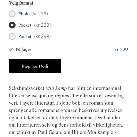
Velg format
Ebok
(
kr 229
)
Pocket
(
kr 229
)
Pocket
(
kr 299
)
kr 229
På lager
ISBN
9788249515127
Antall
Kjøp hos Norli
Seksbindsverket
Min kamp
har blitt en internasjonal
litterær sensasjon og regnes allerede som et vesentlig
verk i nyere litteratur. I sjette bok, en roman som
sprenger alle romanens grenser, beskrives utgivelsen
og mottakelsen av de tidligere bindene. Det handler
om litteraturen selv og dens forhold til virkeligheten,
om et dikt av Paul Celan, om Hitlers Min kamp og