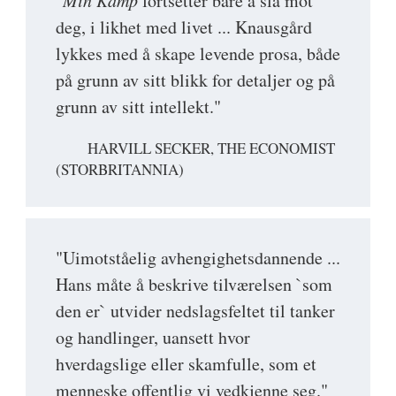
"
fortsetter bare å slå mot
deg, i likhet med livet ... Knausgård
lykkes med å skape levende prosa, både
på grunn av sitt blikk for detaljer og på
grunn av sitt intellekt."
HARVILL SECKER, THE ECONOMIST
(STORBRITANNIA)
"Uimotståelig avhengighetsdannende ...
Hans måte å beskrive tilværelsen `som
den er` utvider nedslagsfeltet til tanker
og handlinger, uansett hvor
hverdagslige eller skamfulle, som et
menneske offentlig vi vedkjenne seg."