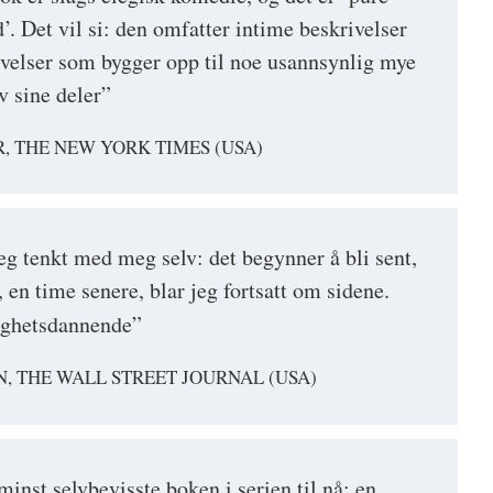
. Det vil si: den omfatter intime beskrivelser
rivelser som bygger opp til noe usannsynlig mye
 sine deler”
 THE NEW YORK TIMES (USA)
g tenkt med meg selv: det begynner å bli sent,
 en time senere, blar jeg fortsatt om sidene.
ighetsdannende”
, THE WALL STREET JOURNAL (USA)
nst selvbevisste boken i serien til nå; en