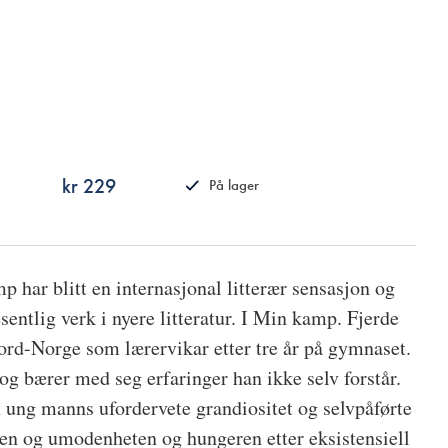
kr 229
På lager
ISBN
9788249515103
 har blitt en internasjonal litterær sensasjon og
sentlig verk i nyere litteratur. I Min kamp. Fjerde
Nord-Norge som lærervikar etter tre år på gymnaset.
og bærer med seg erfaringer han ikke selv forstår.
ung manns ufordervete grandiositet og selvpåførte
en og umodenheten og hungeren etter eksistensiell