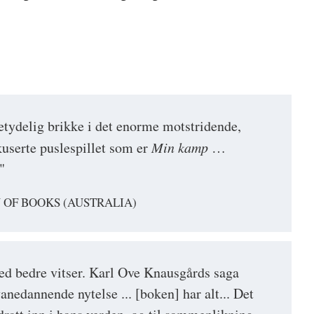
etydelig brikke i det enorme motstridende,
userte puslespillet som er
Min kamp
…
"
 OF BOOKS (AUSTRALIA)
d bedre vitser. Karl Ove Knausgårds saga
vanedannende nytelse ... [boken] har alt... Det