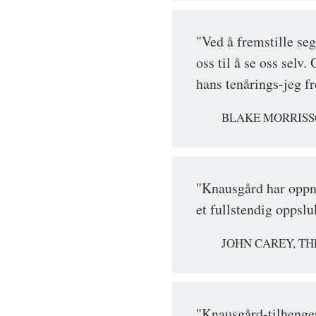
"Ved å fremstille se
oss til å se oss selv.
hans tenårings-jeg fr
BLAKE MORRISS
"Knausgård har oppnå
et fullstendig opps
JOHN CAREY, TH
"Knausgård-tilhenger