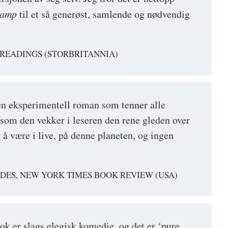
kamp
til et så generøst, samlende og nødvendig
 READINGS (STORBRITANNIA)
e en eksperimentell roman som tenner alle
som den vekker i leseren den rene gleden over
r å være i live, på denne planeten, og ingen
DES, NEW YORK TIMES BOOK REVIEW (USA)
k er slags elegisk komedie, og det er ‘pure