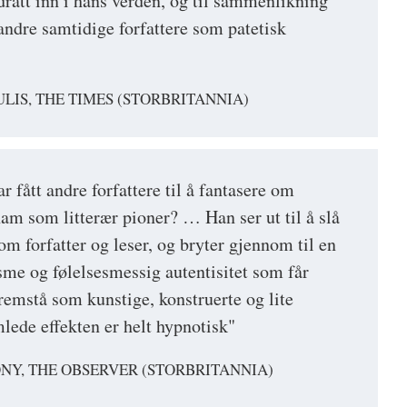
 dratt inn i hans verden, og til sammenlikning
andre samtidige forfattere som patetisk
LIS, THE TIMES (STORBRITANNIA)
r fått andre forfattere til å fantasere om
am som litterær pioner? … Han ser ut til å slå
om forfatter og leser, og bryter gjennom til en
sme og følelsesmessig autentisitet som får
remstå som kunstige, konstruerte og lite
ede effekten er helt hypnotisk"
Y, THE OBSERVER (STORBRITANNIA)