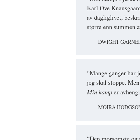
Karl Ove Knausgaard’
av dagliglivet, besk
større enn summen av
DWIGHT GARNER,
“Mange ganger har je
jeg skal stoppe. Men,
Min kamp
er avheng
MOIRA HODGSON
“Den morsomste og mi