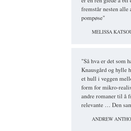
er en ren glede å bli
fremstår nesten alle 
pompøse"
MELISSA KATSOU
"Så hva er det som ha
Knausgård og hylle h
et hull i veggen mell
form for mikro-reali
andre romaner til å f
relevante … Den saml
ANDREW ANTHON