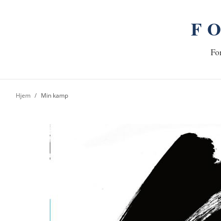
F
n
Hj
For
Hjem
Min kamp