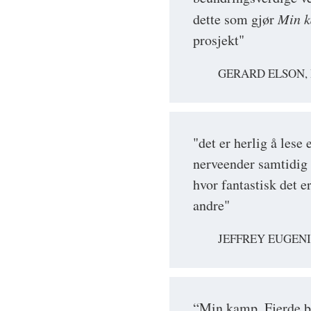
dette som gjør
Min 
prosjekt"
GERARD ELSON,
"det er herlig å les
nerveender samtidig 
hvor fantastisk det e
andre"
JEFFREY EUGENI
“Min kamp. Fjerde bo