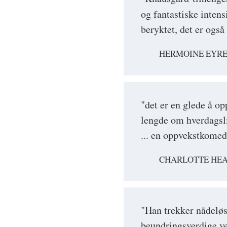
og fantastiske inten
beryktet, det er også 
HERMOINE EYRE
"det er en glede å op
lengde om hverdagsl
... en oppvekstkomedi
CHARLOTTE HEA
"Han trekker nådeløs
beundringsverdige ver