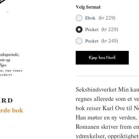
Velg format
Ebok
(
kr 229
)
Pocket
(
kr 229
)
Pocket
(
kr 249
)
Antall
Kjøp hos Norli
Seksbindsverket Min kamp
regnes allerede som et ve
bok reiser Karl Ove til 
Han møter en ny verden, 
Romanen skriver frem en 
ydmykelser, oppriktighet