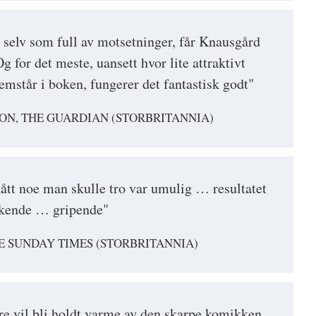
g selv som full av motsetninger, får Knausgård
 Og for det meste, uansett hvor lite attraktivt
emstår i boken, fungerer det fantastisk godt"
ON, THE GUARDIAN (STORBRITANNIA)
tt noe man skulle tro var umulig … resultatet
lukende … gripende"
E SUNDAY TIMES (STORBRITANNIA)
e vil bli holdt varme av den skarpe komikken