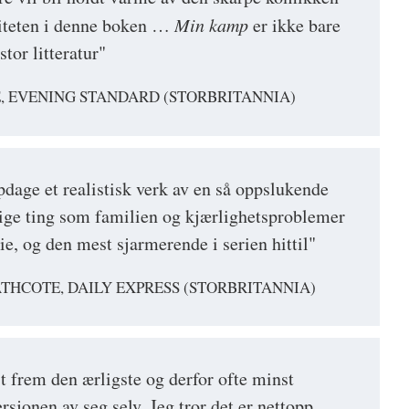
siteten i denne boken …
Min kamp
er ikke bare
stor litteratur"
, EVENING STANDARD (STORBRITANNIA)
pdage et realistisk verk av en så oppslukende
ige ting som familien og kjærlighetsproblemer
e, og den mest sjarmerende i serien hittil"
THCOTE, DAILY EXPRESS (STORBRITANNIA)
t frem den ærligste og derfor ofte minst
sjonen av seg selv. Jeg tror det er nettopp