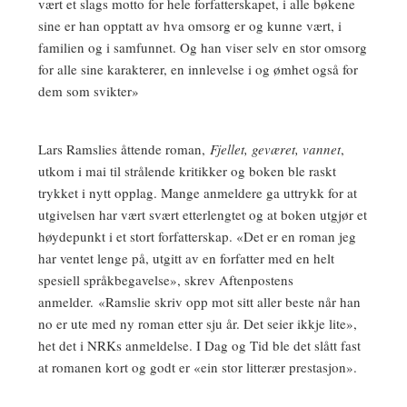
vært et slags motto for hele forfatterskapet, i alle bøkene
sine er han opptatt av hva omsorg er og kunne vært, i
familien og i samfunnet. Og han viser selv en stor omsorg
for alle sine karakterer, en innlevelse i og ømhet også for
dem som svikter»
Lars Ramslies åttende roman,
Fjellet, geværet, vannet
,
utkom i mai til strålende kritikker og boken ble raskt
trykket i nytt opplag. Mange anmeldere ga uttrykk for at
utgivelsen har vært svært etterlengtet og at boken utgjør et
høydepunkt i et stort forfatterskap. «Det er en roman jeg
har ventet lenge på, utgitt av en forfatter med en helt
spesiell språkbegavelse», skrev Aftenpostens
anmelder. «Ramslie skriv opp mot sitt aller beste når han
no er ute med ny roman etter sju år. Det seier ikkje lite»,
het det i NRKs anmeldelse. I Dag og Tid ble det slått fast
at romanen kort og godt er «ein stor litterær prestasjon».