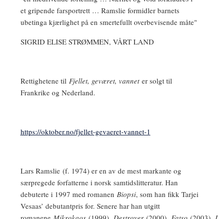
et gripende farsportrett … Ramslie formidler barnets
ubetinga kjærlighet på en smertefullt overbevisende måte"
SIGRID ELISE STRØMMEN, VÅRT LAND
Rettighetene til
Fjellet, geværet, vannet
er solgt til
Frankrike og Nederland.
https://oktober.no/fjellet-gevaeret-vannet-1
Lars Ramslie
(f. 1974) er en av de mest markante og
særpregede forfatterne i norsk samtidslitteratur. Han
debuterte i 1997 med romanen
Biopsi
, som han fikk Tarjei
Vesaas’ debutantpris for. Senere har han utgitt
romanene
Mikrokaos
(1999),
Destroyer
(2000),
Fatso
(2003),
U