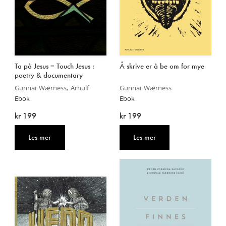
Ta på Jesus = Touch Jesus :
Å skrive er å be om for mye
poetry & documentary
Gunnar Wærness
Arnulf
Gunnar Wærness
Ebok
Ebok
kr 199
kr 199
Les mer
Les mer