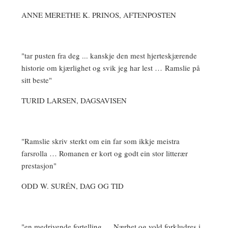
ANNE MERETHE K. PRINOS, AFTENPOSTEN
"tar pusten fra deg ... kanskje den mest hjerteskjærende
historie om kjærlighet og svik jeg har lest … Ramslie på
sitt beste"
TURID LARSEN, DAGSAVISEN
"Ramslie skriv sterkt om ein far som ikkje meistra
farsrolla … Romanen er kort og godt ein stor litterær
prestasjon"
ODD W. SURÉN, DAG OG TID
"en medrivende fortelling … Nærhet og vold forkludres i