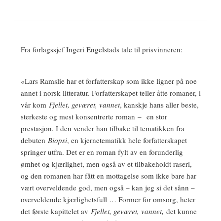
Fra forlagssjef Ingeri Engelstads tale til prisvinneren:
«Lars Ramslie har et forfatterskap som ikke ligner på noe
annet i norsk litteratur. Forfatterskapet teller åtte romaner, i
vår kom
Fjellet, geværet, vannet
, kanskje hans aller beste,
sterkeste og mest konsentrerte roman – en stor
prestasjon. I den vender han tilbake til tematikken fra
debuten
Biopsi
, en kjernetematikk hele forfatterskapet
springer utfra. Det er en roman fylt av en forunderlig
ømhet og kjærlighet, men også av et tilbakeholdt raseri,
og den romanen har fått en mottagelse som ikke bare har
vært overveldende god, men også – kan jeg si det sånn –
overveldende kjærlighetsfull … Former for omsorg, heter
det første kapittelet av
Fjellet, geværet, vannet,
det kunne