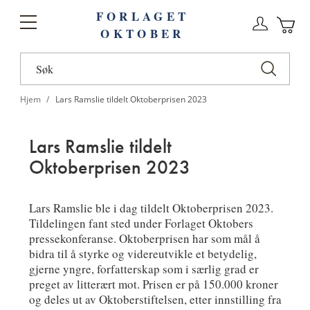
FORLAGET
Logg
Toggle
OKTOBER
n
Ha
Nav
Hjem
Lars Ramslie tildelt Oktoberprisen 2023
Lars Ramslie tildelt
Oktoberprisen 2023
Lars Ramslie ble i dag tildelt Oktoberprisen 2023.
Tildelingen fant sted under Forlaget Oktobers
pressekonferanse. Oktoberprisen har som mål å
bidra til å styrke og videreutvikle et betydelig,
gjerne yngre, forfatterskap som i særlig grad er
preget av litterært mot. Prisen er på 150.000 kroner
og deles ut av Oktoberstiftelsen, etter innstilling fra