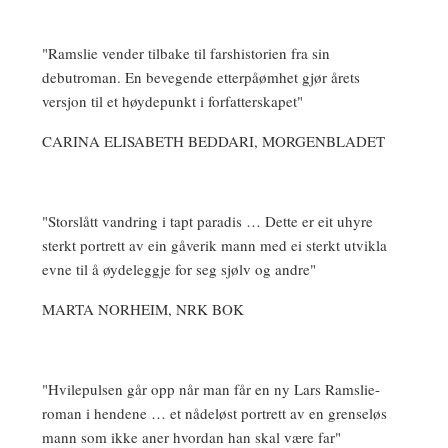
"Ramslie vender tilbake til farshistorien fra sin
debutroman. En bevegende etterpåømhet gjør årets
versjon til et høydepunkt i forfatterskapet"
CARINA ELISABETH BEDDARI, MORGENBLADET
"Storslått vandring i tapt paradis … Dette er eit uhyre
sterkt portrett av ein gåverik mann med ei sterkt utvikla
evne til å øydeleggje for seg sjølv og andre"
MARTA NORHEIM, NRK BOK
"Hvilepulsen går opp når man får en ny Lars Ramslie-
roman i hendene … et nådeløst portrett av en grenseløs
mann som ikke aner hvordan han skal være far"