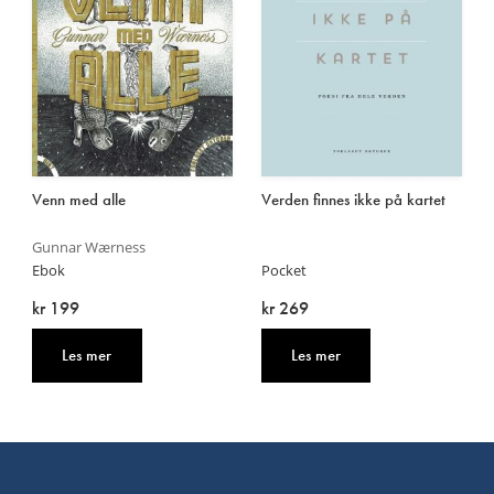
Venn med alle
Verden finnes ikke på kartet
Gunnar Wærness
Ebok
Pocket
kr 199
kr 269
Les mer
Les mer