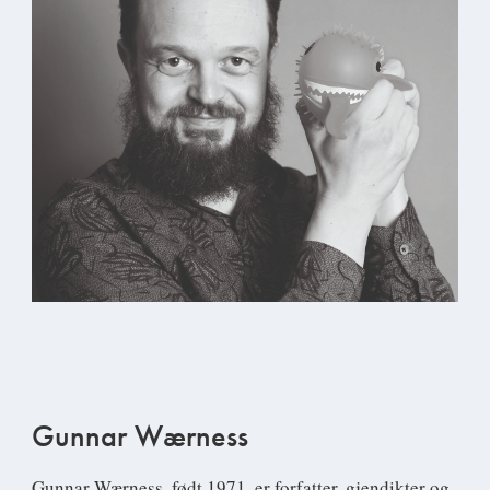
Gunnar Wærness
Gunnar Wærness
, født 1971, er forfatter, gjendikter og