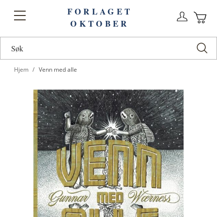
FORLAGET
Logg
Toggle
OKTOBER
n
Ha
Nav
Hjem
Venn med alle