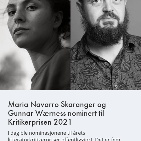
Maria Navarro Skaranger og
Gunnar Wærness nominert til
Kritikerprisen 2021
I dag ble nominasjonene til årets
litteraturkritikerpriser offentliggjort. Det er fem