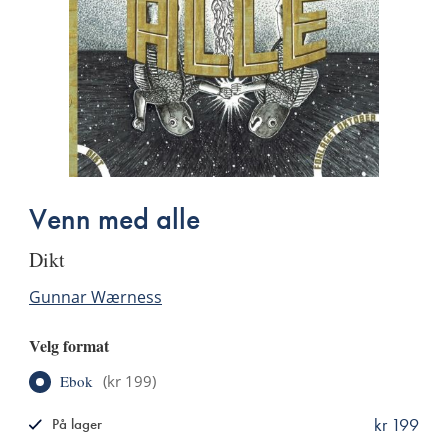
Venn med alle
dikt
Gunnar Wærness
Velg format
Ebok
(
kr 199
)
kr 199
På lager
ISBN