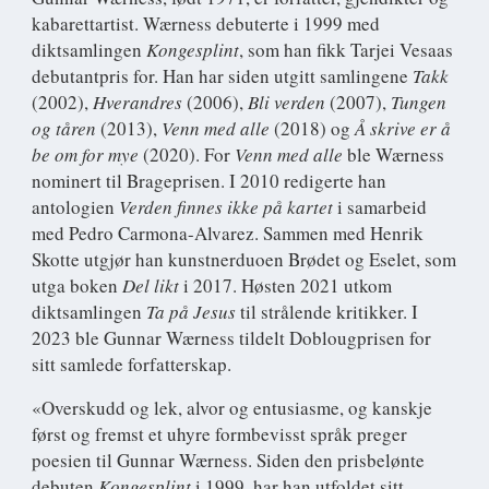
kabarettartist. Wærness debuterte i 1999 med
diktsamlingen
Kongesplint
, som han fikk Tarjei Vesaas
debutantpris for. Han har siden utgitt samlingene
Takk
(2002),
Hverandres
(2006),
Bli verden
(2007),
Tungen
og tåren
(2013),
Venn med alle
(2018) og
Å skrive er å
be om for mye
(2020). For
Venn med alle
ble Wærness
nominert til Brageprisen. I 2010 redigerte han
antologien
Verden finnes ikke på kartet
i samarbeid
med Pedro Carmona-Alvarez. Sammen med Henrik
Skotte utgjør han kunstnerduoen Brødet og Eselet, som
utga boken
Del likt
i 2017. Høsten 2021 utkom
diktsamlingen
Ta på Jesus
til strålende kritikker. I
2023 ble Gunnar Wærness tildelt Doblougprisen for
sitt samlede forfatterskap.
«Overskudd og lek, alvor og entusiasme, og kanskje
først og fremst et uhyre formbevisst språk preger
poesien til Gunnar Wærness. Siden den prisbelønte
debuten
Kongesplint
i 1999, har han utfoldet sitt