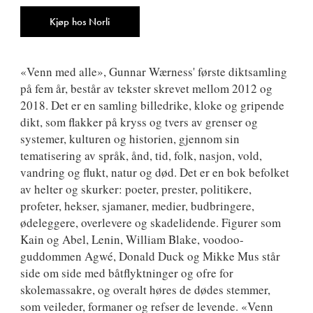
9788249520138
Antall
Kjøp hos Norli
«Venn med alle», Gunnar Wærness' første diktsamling
på fem år, består av tekster skrevet mellom 2012 og
2018. Det er en samling billedrike, kloke og gripende
dikt, som flakker på kryss og tvers av grenser og
systemer, kulturen og historien, gjennom sin
tematisering av språk, ånd, tid, folk, nasjon, vold,
vandring og flukt, natur og død. Det er en bok befolket
av helter og skurker: poeter, prester, politikere,
profeter, hekser, sjamaner, medier, budbringere,
ødeleggere, overlevere og skadelidende. Figurer som
Kain og Abel, Lenin, William Blake, voodoo-
guddommen Agwé, Donald Duck og Mikke Mus står
side om side med båtflyktninger og ofre for
skolemassakre, og overalt høres de dødes stemmer,
som veileder, formaner og refser de levende. «Venn