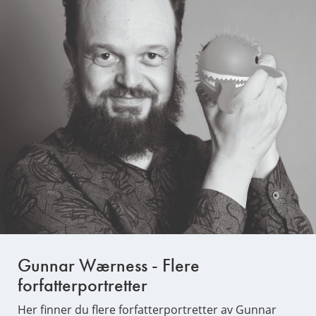
Gunnar Wærness - Flere
forfatterportretter
Her finner du flere forfatterportretter av Gunnar