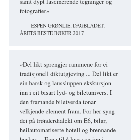
samt dypt fascinerende tegninger og
fotografier»
ESPEN GRØNLIE, DAGBLADET,
ÅRETS BESTE BØKER 2017
«Del likt sprengjer rammene for ei
tradisjonell diktutgjeving ... Del likt er
ein barsk og laussluppen ekskursjon
inn i eit bisart lyd- og biletunivers. I
den framande biletverda tonar
velkjende element fram. For her syng
dei på trønderdialekt om E6, bilar,
heilautomatiserte hotell og brennande
buskar ... Evna til å leve seg inn i