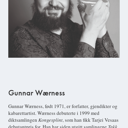
Gunnar Wærness
Gunnar Wærness
, født 1971, er forfatter, gjendikter og
kabarettartist. Wærness debuterte i 1999 med
diktsamlingen
Kongesplint
, som han fikk Tarjei Vesaas
debutantpris for. Han har siden utgitt samlingene
Takk