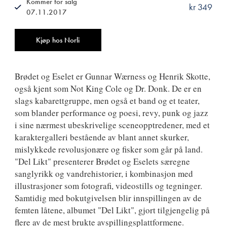
Kommer for salg
kr 349
07.11.2017
ISBN
9788249518579
Antall
Kjøp hos Norli
Brødet og Eselet er Gunnar Wærness og Henrik Skotte,
også kjent som Not King Cole og Dr. Donk. De er en
slags kabarettgruppe, men også et band og et teater,
som blander performance og poesi, revy, punk og jazz
i sine nærmest ubeskrivelige sceneopptredener, med et
karaktergalleri bestående av blant annet skurker,
mislykkede revolusjonære og fisker som går på land.
"Del Likt" presenterer Brødet og Eselets særegne
sanglyrikk og vandrehistorier, i kombinasjon med
illustrasjoner som fotografi, videostills og tegninger.
Samtidig med bokutgivelsen blir innspillingen av de
femten låtene, albumet "Del Likt", gjort tilgjengelig på
flere av de mest brukte avspillingsplattformene.