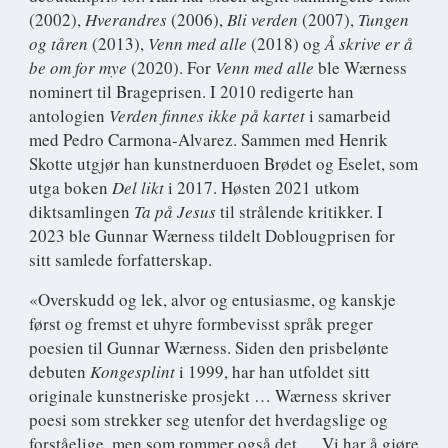
(2002),
Hverandres
(2006),
Bli verden
(2007),
Tungen
og tåren
(2013),
Venn med alle
(2018) og
Å skrive er å
be om for mye
(2020). For
Venn med alle
ble Wærness
nominert til Brageprisen. I 2010 redigerte han
antologien
Verden finnes ikke på kartet
i samarbeid
med Pedro Carmona-Alvarez. Sammen med Henrik
Skotte utgjør han kunstnerduoen Brødet og Eselet, som
utga boken
Del likt
i 2017. Høsten 2021 utkom
diktsamlingen
Ta på Jesus
til strålende kritikker. I
2023 ble Gunnar Wærness tildelt Doblougprisen for
sitt samlede forfatterskap.
«Overskudd og lek, alvor og entusiasme, og kanskje
først og fremst et uhyre formbevisst språk preger
poesien til Gunnar Wærness. Siden den prisbelønte
debuten
Kongesplint
i 1999, har han utfoldet sitt
originale kunstneriske prosjekt … Wærness skriver
poesi som strekker seg utenfor det hverdagslige og
forståelige, men som rommer også det … Vi har å gjøre