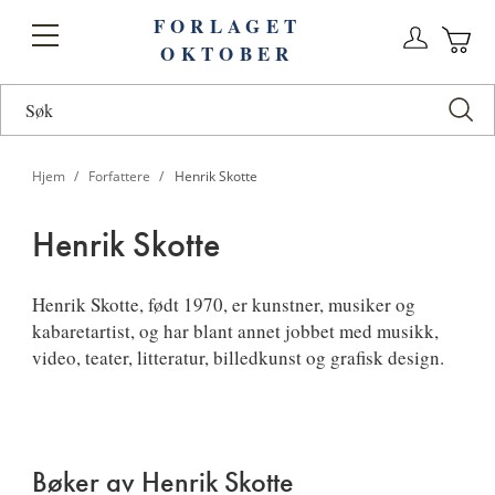
FORLAGET
Logg
Toggle
OKTOBER
n
Ha
Nav
Hjem
Forfattere
Henrik Skotte
Henrik Skotte
Henrik
Henrik Skotte
, født 1970, er kunstner, musiker og
kabaretartist, og har blant annet jobbet med musikk,
Skotte
video, teater, litteratur, billedkunst og grafisk design.
Bøker av Henrik Skotte