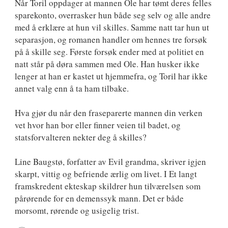
Når Toril oppdager at mannen Ole har tømt deres felles
sparekonto, overrasker hun både seg selv og alle andre
med å erklære at hun vil skilles. Samme natt tar hun ut
separasjon, og romanen handler om hennes tre forsøk
på å skille seg. Første forsøk ender med at politiet en
natt står på døra sammen med Ole. Han husker ikke
lenger at han er kastet ut hjemmefra, og Toril har ikke
annet valg enn å ta ham tilbake.
Hva gjør du når den fraseparerte mannen din verken
vet hvor han bor eller finner veien til badet, og
statsforvalteren nekter deg å skilles?
Line Baugstø, forfatter av Evil grandma, skriver igjen
skarpt, vittig og befriende ærlig om livet. I Et langt
framskredent ekteskap skildrer hun tilværelsen som
pårørende for en demenssyk mann. Det er både
morsomt, rørende og usigelig trist.