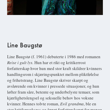
Line Baugstø
Line Baugstø
(f. 1961) debuterte i 1986 med romanen
Reise i gult lys.
Hun har et rikt og kritikerrost
forfatterskap hvor hun med stor kraft skildrer kvinners
handlingsrom i skjæringspunktet mellom pliktfølelse
og frihetstrang. Line Baugstø skriver skarpt og
avslørende om kvinner i pressede situasjoner, og hun
løfter fram såre, betente og underbelyste temaer, som
kjærlighetslengsel og seksuelle behov hos voksne
kvinner. Hennes tolvte roman,
Evil grandma
, ble en
stor kritikersuksess og åpnet forfatterskapet for mange