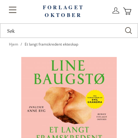
FORLAGET
Logg
Toggle
OKTOBER
n
Ha
Nav
Hjem
Et langt framskredent ekteskap