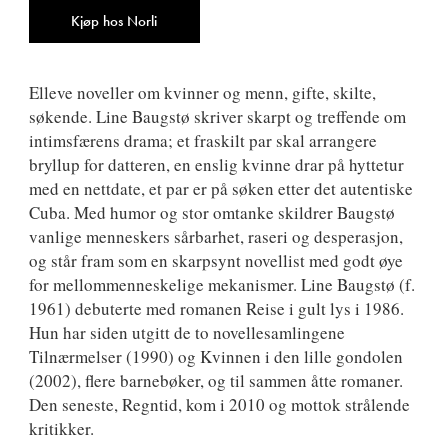
9788249510870
Antall
Kjøp hos Norli
Elleve noveller om kvinner og menn, gifte, skilte,
søkende. Line Baugstø skriver skarpt og treffende om
intimsfærens drama; et fraskilt par skal arrangere
bryllup for datteren, en enslig kvinne drar på hyttetur
med en nettdate, et par er på søken etter det autentiske
Cuba. Med humor og stor omtanke skildrer Baugstø
vanlige menneskers sårbarhet, raseri og desperasjon,
og står fram som en skarpsynt novellist med godt øye
for mellommenneskelige mekanismer. Line Baugstø (f.
1961) debuterte med romanen Reise i gult lys i 1986.
Hun har siden utgitt de to novellesamlingene
Tilnærmelser (1990) og Kvinnen i den lille gondolen
(2002), flere barnebøker, og til sammen åtte romaner.
Den seneste, Regntid, kom i 2010 og mottok strålende
kritikker.