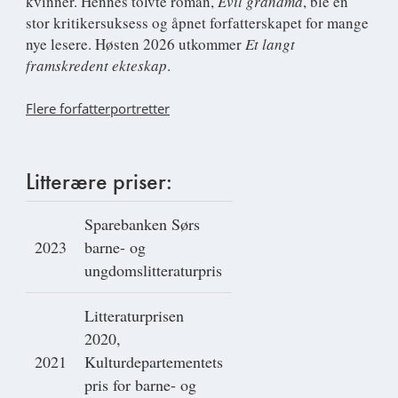
kvinner. Hennes tolvte roman,
Evil grandma
, ble en
stor kritikersuksess og åpnet forfatterskapet for mange
nye lesere. Høsten 2026 utkommer
Et langt
framskredent ekteskap
.
Flere forfatterportretter
Litterære priser:
Sparebanken Sørs
2023
barne- og
ungdomslitteraturpris
Litteraturprisen
2020,
2021
Kulturdepartementets
pris for barne- og