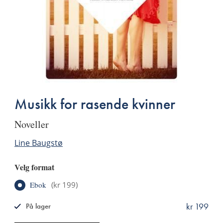
Musikk for rasende kvinner
noveller
Line Baugstø
Velg format
Ebok
(
kr 199
)
kr 199
På lager
ISBN