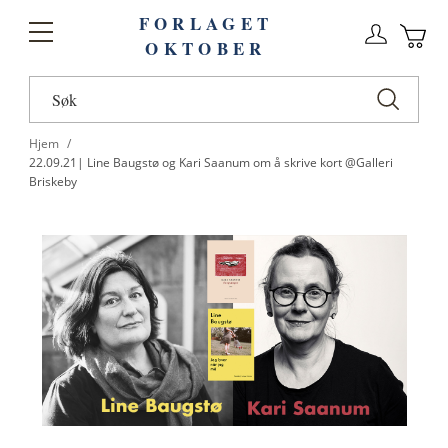
FORLAGET
Logg
Toggle
OKTOBER
n
Ha
Nav
Hjem
22.09.21| Line Baugstø og Kari Saanum om å skrive kort @Galleri
Briskeby