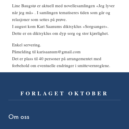
Line Baugstø er aktuell med novellesamlingen «Jeg lyver
når jeg må» . I samlingen tematiseres tiden som går og
relasjoner som settes på prøve.
I august kom Kari Saanums diktsyklus «Sorgsanger».
Dette er en diktsyklus om dyp sorg og stor kjærlighet.
Enkel servering.
Påmelding til karisaanum@gmail.com
Det er plass til 40 personer på arrangementet med
forbehold om eventuelle endringer i smittevernreglene.
FORLAGET OKTOBER
Om oss