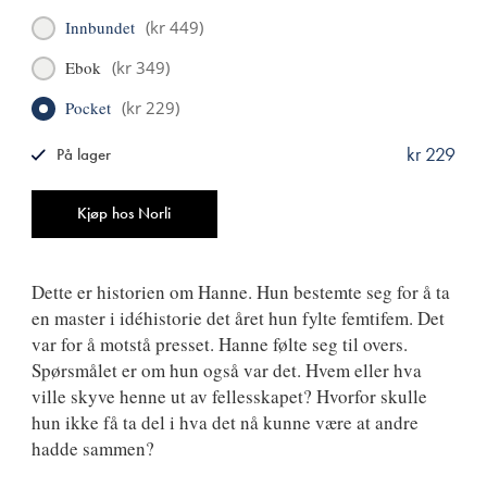
Innbundet
(
kr 449
)
Ebok
(
kr 349
)
Pocket
(
kr 229
)
kr 229
På lager
ISBN
9788249531608
Antall
Kjøp hos Norli
Dette er historien om Hanne. Hun bestemte seg for å ta
en master i idéhistorie det året hun fylte femtifem. Det
var for å motstå presset. Hanne følte seg til overs.
Spørsmålet er om hun også var det. Hvem eller hva
ville skyve henne ut av fellesskapet? Hvorfor skulle
hun ikke få ta del i hva det nå kunne være at andre
hadde sammen?