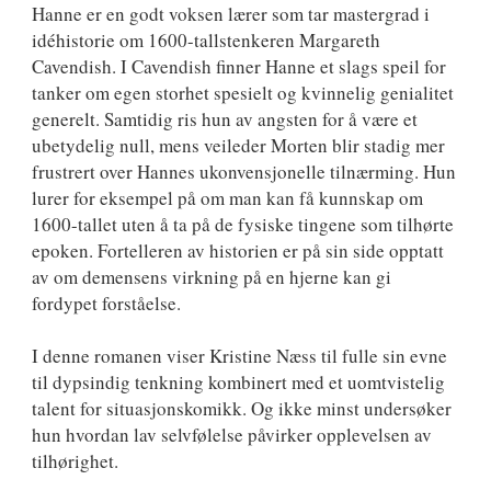
Hanne er en godt voksen lærer som tar mastergrad i
idéhistorie om 1600-tallstenkeren Margareth
Cavendish. I Cavendish finner Hanne et slags speil for
tanker om egen storhet spesielt og kvinnelig genialitet
generelt. Samtidig ris hun av angsten for å være et
ubetydelig null, mens veileder Morten blir stadig mer
frustrert over Hannes ukonvensjonelle tilnærming. Hun
lurer for eksempel på om man kan få kunnskap om
1600-tallet uten å ta på de fysiske tingene som tilhørte
epoken. Fortelleren av historien er på sin side opptatt
av om demensens virkning på en hjerne kan gi
fordypet forståelse.
I denne romanen viser Kristine Næss til fulle sin evne
til dypsindig tenkning kombinert med et uomtvistelig
talent for situasjonskomikk. Og ikke minst undersøker
hun hvordan lav selvfølelse påvirker opplevelsen av
tilhørighet.