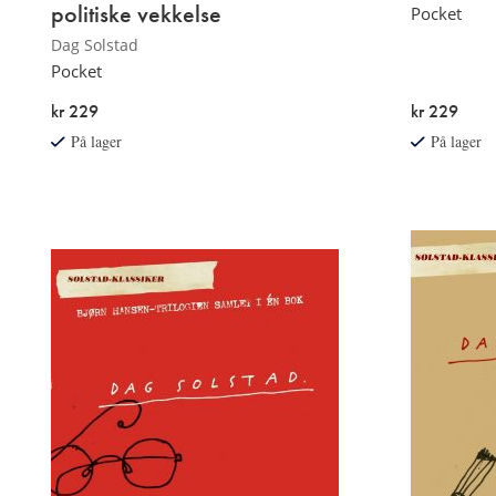
politiske vekkelse
Pocket
Dag Solstad
Pocket
kr 229
kr 229
På lager
På lager