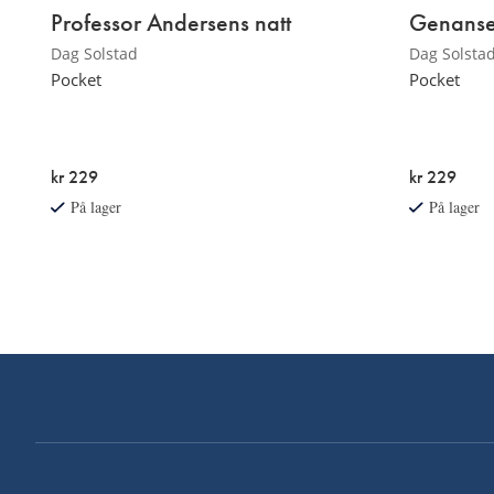
Professor Andersens natt
Genanse
Dag Solstad
Dag Solsta
Pocket
Pocket
kr 229
kr 229
På lager
På lager