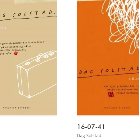
16-07-41
d
Dag Solstad