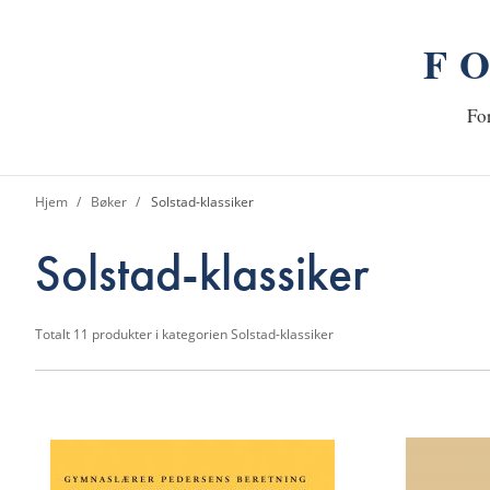
F
n
Hj
For
Hjem
Bøker
Solstad-klassiker
Solstad-klassiker
Totalt
11
produkter i kategorien
Solstad-klassiker