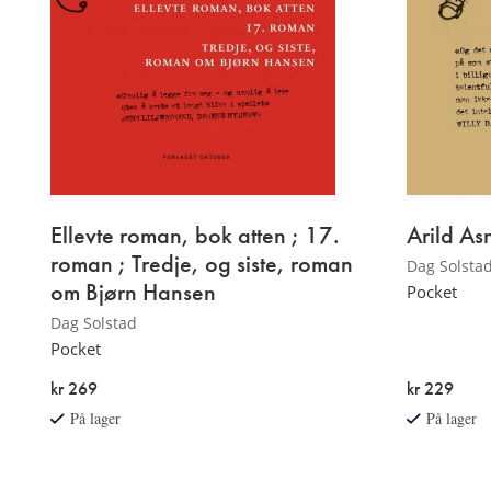
Ellevte roman, bok atten ; 17.
Arild A
roman ; Tredje, og siste, roman
Dag Solsta
om Bjørn Hansen
Pocket
Dag Solstad
Pocket
kr 269
kr 229
På lager
På lager