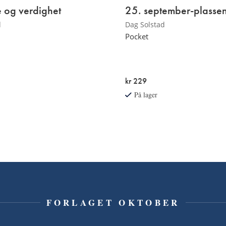
 og verdighet
25. september-plasse
d
Dag Solstad
Pocket
kr 229
På lager
FORLAGET OKTOBER