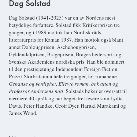
Dag Solstad
Dag Solstad
(1941-2025) var en av Nordens mest
betydelige forfattere. Solstad fikk Kritikerprisen tre
ganger, og i 1989 mottok han Nordisk råds
litteraturpris for Roman 1987. Han mottok også blant
annet Doblougprisen, Aschehougprisen,
Gyldendalprisen, Brageprisen, Brages hederspris og
Svenska Akademiens nordiska pris. Han ble nominert
til den prestisjetunge Independent Foreign Fiction
Prize i Storbritannia hele tre ganger, for romanene
Genanse og verdighet
,
Ellevte roman, bok atten
og
Professor Andersens natt
. Solstads bøker er oversatt til
nærmere 40 språk og har begeistret lesere som Lydia
Davis, Peter Handke, Geoff Dyer, Haruki Murakami og
James Wood.