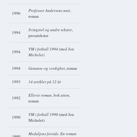
Professor Andersens natt
,
1996
roman
Svingstol og andre tekster
,
1994
prosatekster
VM i fotball 1994 (med Jon
1994
Michelet)
1994
Genanse og verdighet
, roman
1993
14 artikler på 12 år
Ellevte roman, bok atten
,
1992
roman
VM i fotball 1990
(med Jon
1990
Michelet)
Medaljens forside. En roman
1990