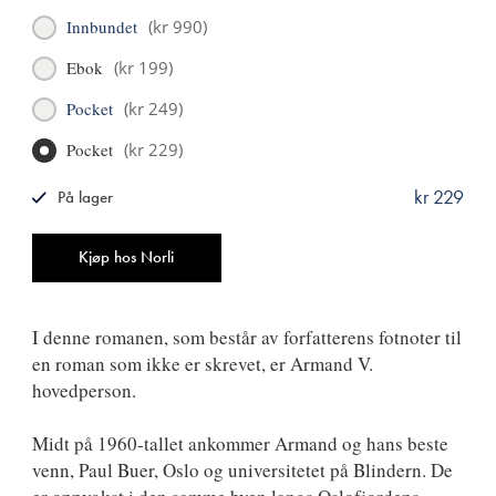
Innbundet
(
kr 990
)
Ebok
(
kr 199
)
Pocket
(
kr 249
)
Pocket
(
kr 229
)
kr 229
På lager
ISBN
9788249530311
Antall
Kjøp hos Norli
I denne romanen, som består av forfatterens fotnoter til
en roman som ikke er skrevet, er Armand V.
hovedperson.
Midt på 1960-tallet ankommer Armand og hans beste
venn, Paul Buer, Oslo og universitetet på Blindern. De