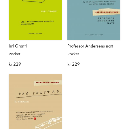
Irr! Grønt!
Professor Andersens natt
Pocket
Pocket
kr 229
kr 229
På lager
På lager