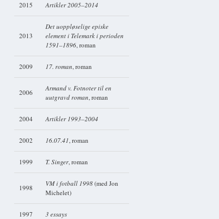
2015
Artikler 2005–2014
Det uoppløselige episke
2013
element i Telemark i perioden
1591–1896
, roman
2009
17. roman
, roman
Armand v. Fotnoter til en
2006
uutgravd roman
, roman
2004
Artikler 1993–2004
2002
16.07.41
, roman
1999
T. Singer
, roman
VM i fotball 1998
(med Jon
1998
Michelet)
1997
3 essays