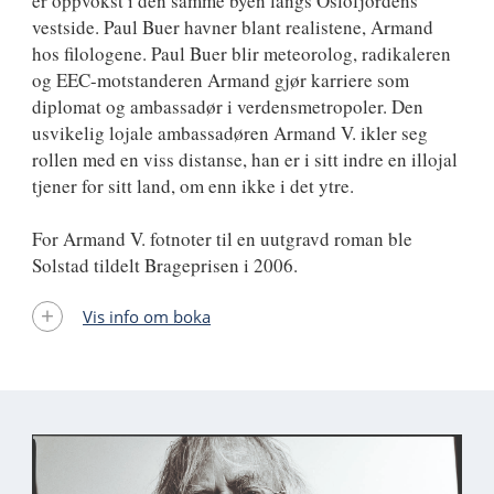
er oppvokst i den samme byen langs Oslofjordens
vestside. Paul Buer havner blant realistene, Armand
hos filologene. Paul Buer blir meteorolog, radikaleren
og EEC-motstanderen Armand gjør karriere som
diplomat og ambassadør i verdensmetropoler. Den
usvikelig lojale ambassadøren Armand V. ikler seg
rollen med en viss distanse, han er i sitt indre en illojal
tjener for sitt land, om enn ikke i det ytre.
For Armand V. fotnoter til en uutgravd roman ble
Solstad tildelt Brageprisen i 2006.
Vis info om boka