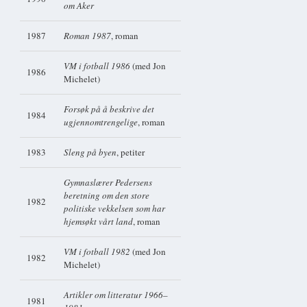
om Aker
1987
Roman 1987
, roman
VM i fotball 1986
(med Jon
1986
Michelet)
Forsøk på å beskrive det
1984
ugjennomtrengelige
, roman
1983
Sleng på byen
, petiter
Gymnaslærer Pedersens
beretning om den store
1982
politiske vekkelsen som har
hjemsøkt vårt land
, roman
VM i fotball 1982
(med Jon
1982
Michelet)
Artikler om litteratur 1966–
1981