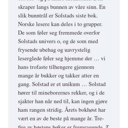
skraper langs bunnen av våre sinn. En
slik bunntrål er Solstads siste bok.
Norske lesere kan deles i to grupper.
De som føler seg fremmede overfor
Solstads univers o, og de som med
frysende ubehag og uavrystelig
leserglede føler seg hjemme der … vi
hans trofaste tilhengere gjennom
mange år bukker og takker atter en
gang. Solstad er et unikum … Solstad
hører til mineborernes rekker, og i de
sjakter han når ned til, kan ingen gjøre
ham rangen stridig. Årets bokhøst har
vært en av de beste på mange år. Tre-
fire av høstens bøker er fremragende.
T.