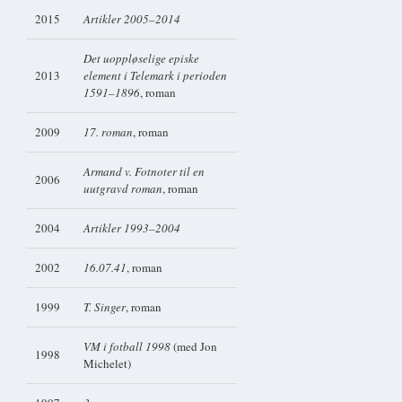
2015
Artikler 2005–2014
Det uoppløselige episke
2013
element i Telemark i perioden
1591–1896
, roman
2009
17. roman
, roman
Armand v. Fotnoter til en
2006
uutgravd roman
, roman
2004
Artikler 1993–2004
2002
16.07.41
, roman
1999
T. Singer
, roman
VM i fotball 1998
(med Jon
1998
Michelet)