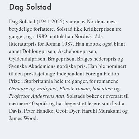
Dag Solstad
Dag Solstad
(1941-2025) var en av Nordens mest
betydelige forfattere. Solstad fikk Kritikerprisen tre
ganger, og i 1989 mottok han Nordisk råds
litteraturpris for Roman 1987. Han mottok også blant
annet Doblougprisen, Aschehougprisen,
Gyldendalprisen, Brageprisen, Brages hederspris og
Svenska Akademiens nordiska pris. Han ble nominert
til den prestisjetunge Independent Foreign Fiction
Prize i Storbritannia hele tre ganger, for romanene
Genanse og verdighet
,
Ellevte roman, bok atten
og
Professor Andersens natt
. Solstads bøker er oversatt til
nærmere 40 språk og har begeistret lesere som Lydia
Davis, Peter Handke, Geoff Dyer, Haruki Murakami og
James Wood.