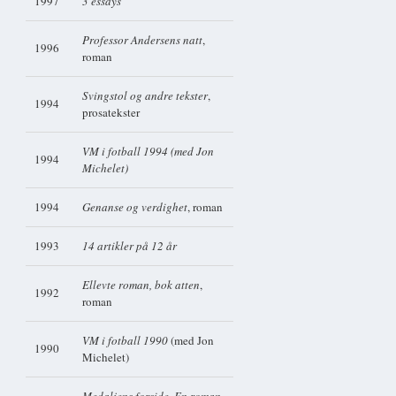
1997
3 essays
Professor Andersens natt
,
1996
roman
Svingstol og andre tekster
,
1994
prosatekster
VM i fotball 1994 (med Jon
1994
Michelet)
1994
Genanse og verdighet
, roman
1993
14 artikler på 12 år
Ellevte roman, bok atten
,
1992
roman
VM i fotball 1990
(med Jon
1990
Michelet)
Medaljens forside. En roman