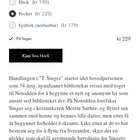
Ebok
(
kr 199
)
Pocket
(
kr 229
)
Lydbok (nedlastbar)
(
kr 179
)
kr 229
På lager
ISBN
9788249511419
Antall
Kjøp hos Norli
Handlingen i "T. Singer" starter idet hovedpersonen
som 34-årig, nyutdannet bibliotekar reiser med toget
til Notodden for å begynne et nytt og anonymt liv som
ansatt ved biblioteket der. På Notodden forelsker
Singer seg i keramikeren Merete Sæthre, og flytter inn
sammen med henne og hennes lille datter, men etter få
år begynner forholdet å skrante. Like etter at de to har
bestemt seg for å flytte fra hverandre, skjer det en
ulykke som skal få avgjørende betydning for Singers