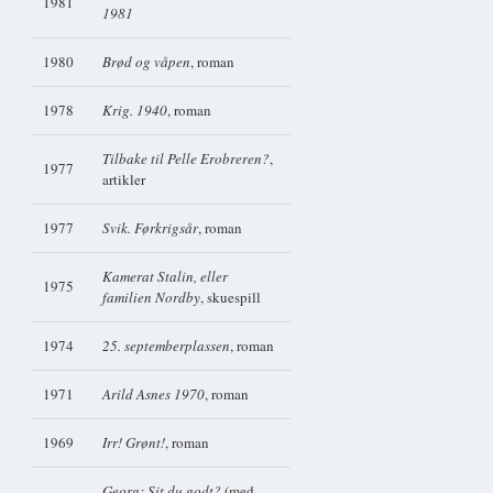
1981
1981
1980
Brød og våpen
, roman
1978
Krig. 1940
, roman
Tilbake til Pelle Erobreren?
,
1977
artikler
1977
Svik. Førkrigsår
, roman
Kamerat Stalin, eller
1975
familien Nordby
, skuespill
1974
25. septemberplassen
, roman
1971
Arild Asnes 1970
, roman
1969
Irr! Grønt!
, roman
Georg: Sit du godt?
(med