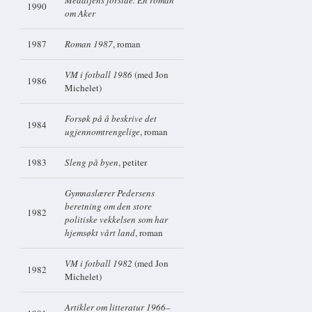
1990
om Aker
1987
Roman 1987
, roman
VM i fotball 1986
(med Jon
1986
Michelet)
Forsøk på å beskrive det
1984
ugjennomtrengelige
, roman
1983
Sleng på byen
, petiter
Gymnaslærer Pedersens
beretning om den store
1982
politiske vekkelsen som har
hjemsøkt vårt land
, roman
VM i fotball 1982
(med Jon
1982
Michelet)
Artikler om litteratur 1966–