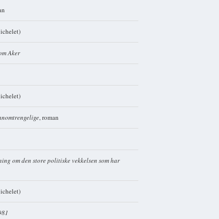
an
chelet)
 om Aker
chelet)
ennomtrengelige
, roman
ing om den store politiske vekkelsen som har
ichelet)
1981