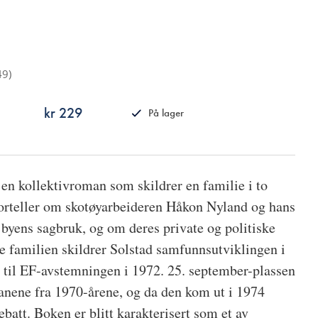
49
)
kr 229
På lager
ISBN
9788249529476
 en kollektivroman som skildrer en familie i to
orteller om skotøyarbeideren Håkon Nyland og hans
 byens sagbruk, og om deres private og politiske
familien skildrer Solstad samfunnsutviklingen i
 til EF-avstemningen i 1972. 25. september-plassen
manene fra 1970-årene, og da den kom ut i 1974
batt. Boken er blitt karakterisert som et av