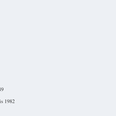
89
ris 1982