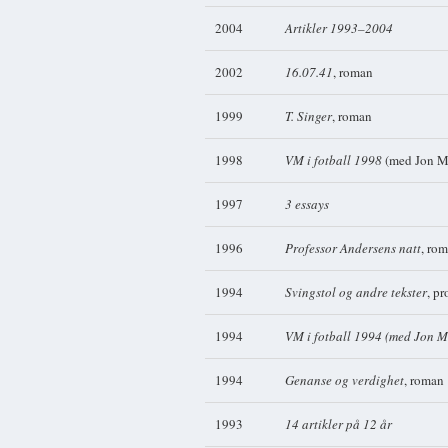
2004
Artikler 1993–2004
2002
16.07.41
, roman
1999
T. Singer
, roman
1998
VM i fotball 1998
(med Jon Mi
1997
3 essays
1996
Professor Andersens natt
, ro
1994
Svingstol og andre tekster
, pr
1994
VM i fotball 1994 (med Jon M
1994
Genanse og verdighet
, roman
1993
14 artikler på 12 år