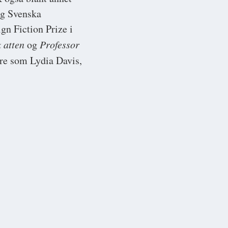
og Svenska
gn Fiction Prize i
 atten
og
Professor
sere som Lydia Davis,