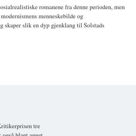
osialrealistiske romanene fra denne perioden, men
av modernismens menneskebilde og
g skaper slik en dyp gjenklang til Solstads
ritikerprisen tre
 også blant annet