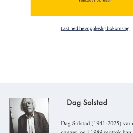
Last ned høyoppløslig bokomslag
Dag Solstad
Dag Solstad
(1941-2025) var e
ganger, og i 1989 mottok han 