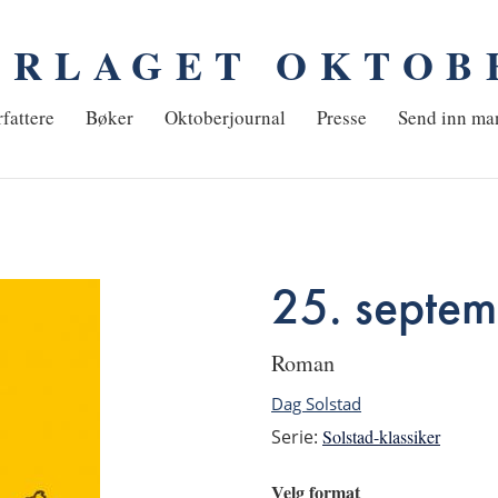
ORLAGET OKTOB
em
fattere
Bøker
Oktoberjournal
Presse
Send inn ma
25. septem
roman
Dag Solstad
Serie:
Solstad-klassiker
Velg format