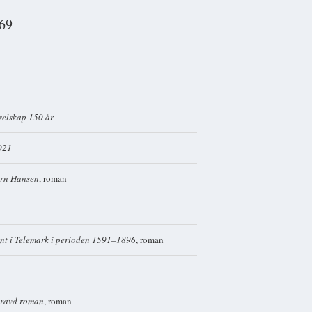
69
selskap 150 år
2021
ørn Hansen
, roman
ent i Telemark i perioden 1591–1896
, roman
tgravd roman
, roman