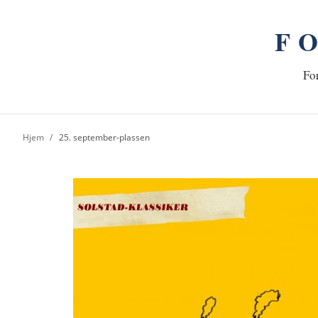
F
n
Hj
For
Hjem
25. september-plassen