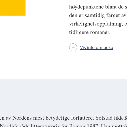
høydepunktene blant de s
den er samtidig farget 
virkelighetsoppfatning, o
tidligere romaner.
Vis info om boka
n av Nordens mest betydelige forfattere. Solstad fikk K
Nordisk råds litteraturpris for Roman 1987. Han mottok