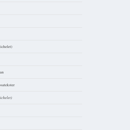
chelet)
man
osatekster
ichelet)