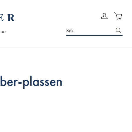
ER
Handleku
Logg in
Søk
nus
ber-plassen