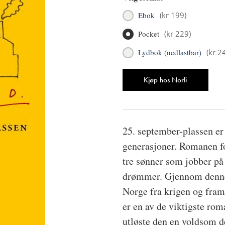
Ebok
(
kr 199
)
Pocket
(
kr 229
)
Lydbok (nedlastbar)
(
kr 2
Antall
Kjøp hos Norli
25. september-plassen er
generasjoner. Romanen f
tre sønner som jobber på
drømmer. Gjennom denne 
Norge fra krigen og fram
er en av de viktigste ro
utløste den en voldsom de