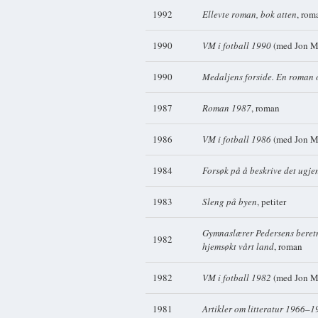
1992
Ellevte roman, bok atten
, rom
1990
VM i fotball 1990
(med Jon Mi
1990
Medaljens forside. En roman
1987
Roman 1987
, roman
1986
VM i fotball 1986
(med Jon Mi
1984
Forsøk på å beskrive det ugj
1983
Sleng på byen
, petiter
Gymnaslærer Pedersens beretn
1982
hjemsøkt vårt land
, roman
1982
VM i fotball 1982
(med Jon M
1981
Artikler om litteratur 1966–