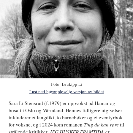
Foto:
Leukipp Li
Last ned høyoppløselig versjon av bildet
Sara
Sara Li Stensrud
(f.1979) er oppvokst på Hamar og
bosatt i Oslo og Värmland. Hennes tidligere utgivelser
Li
inkluderer et langdikt, to barnebøker og ei eventyrbok
Stensrud
for voksne, og i 2024 kom romanen
Ting du kan røre
til
strålende kritikker.
JEG HUSKER FRAMTIDA
er