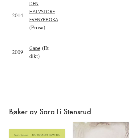
DEN
HALVSTORE
2014
EVENYRBOKA
(Prosa)
(Et
Gape
2009
dikt)
Bøker av Sara Li Stensrud