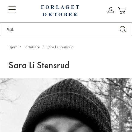
FORLAGET
Logg
Toggle
OKTOBER
n
Ha
Nav
Hjem
Forfattere
Sara Li Stensrud
Sara Li Stensrud