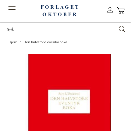
FORLAGET
Logg
Toggle
OKTOBER
n
Ha
Nav
Hjem
Den halvstore eventyrboka