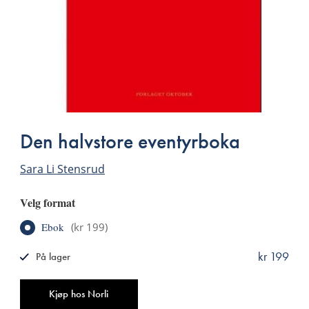
Den halvstore eventyrboka
Sara Li Stensrud
Velg format
Ebok
(
kr 199
)
kr 199
På lager
ISBN
9788249513901
Antall
Kjøp hos Norli