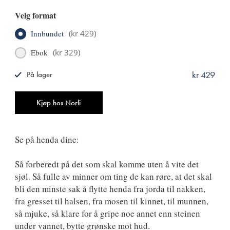
Velg format
Innbundet
(
kr 429
)
Ebok
(
kr 329
)
kr 429
På lager
ISBN
9788249527816
Antall
Kjøp hos Norli
Se på henda dine:
Så forberedt på det som skal komme uten å vite det
sjøl. Så fulle av minner om ting de kan røre, at det skal
bli den minste sak å flytte henda fra jorda til nakken,
fra gresset til halsen, fra mosen til kinnet, til munnen,
så mjuke, så klare for å gripe noe annet enn steinen
under vannet, bytte grønske mot hud.