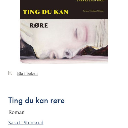
Bla
Bla i boken
i
boken
Ting du kan røre
roman
Sara Li Stensrud