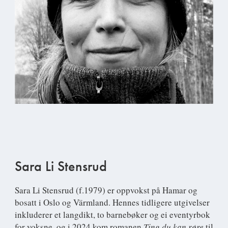
Sara Li Stensrud
Sara Li Stensrud
(f.1979) er oppvokst på Hamar og
bosatt i Oslo og Värmland. Hennes tidligere utgivelser
inkluderer et langdikt, to barnebøker og ei eventyrbok
for voksne, og i 2024 kom romanen
Ting du kan røre
til