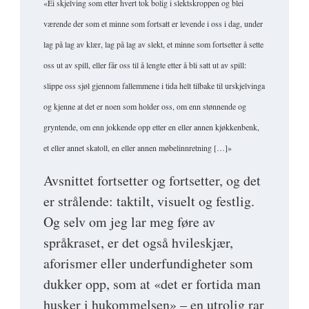
«Ei skjelving som etter hvert tok bolig i slektskroppen og blei
værende der som et minne som fortsatt er levende i oss i dag, under
lag på lag av klær, lag på lag av slekt, et minne som fortsetter å sette
oss ut av spill, eller får oss til å lengte etter å bli satt ut av spill:
slippe oss sjøl gjennom fallemmene i tida helt tilbake til urskjelvinga
og kjenne at det er noen som holder oss, om enn stønnende og
gryntende, om enn jokkende opp etter en eller annen kjøkkenbenk,
et eller annet skatoll, en eller annen møbelinnretning […]»
Avsnittet fortsetter og fortsetter, og det
er strålende: taktilt, visuelt og festlig.
Og selv om jeg lar meg føre av
språkraset, er det også hvileskjær,
aforismer eller underfundigheter som
dukker opp, som at «det er fortida man
husker i hukommelsen» – en utrolig rar