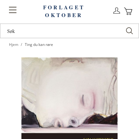
FORLAGET
Logg
Toggle
OKTOBER
n
Ha
Nav
Hjem
Ting du kan røre